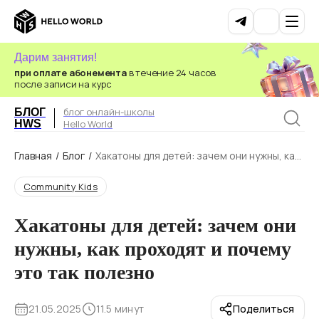
Дарим занятия!
при оплате абонемента
в течение 24 часов
после записи на курс
блог онлайн-школы
БЛОГ
HWS
Hello World
Главная
/
Блог
/
Хакатоны для детей: зачем они нужны, как
проходят и почему это так полезно
Community Kids
Хакатоны для детей: зачем они
нужны, как проходят и почему
это так полезно
21.05.2025
11.5 минут
Поделиться