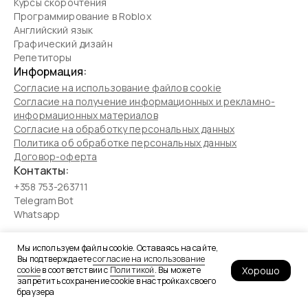
Курсы скорочтения
Программирование в Roblox
Английский язык
Графический дизайн
Репетиторы
Информация:
Согласие на использование файлов cookie
Согласие на получение информационных и рекламно-
информационных материалов
Согласие на обработку персональных данных
Политика об обработке персональных данных
Договор-оферта
Контакты:
+358 753-263711
Telegram Bot
Whatsapp
Наши соцсети:
Мы используем файлы cookie. Оставаясь на сайте,
Вы подтверждаете
согласие на использование
Хорошо
cookie
в соответствии с
Политикой
. Вы можете
запретить сохранение cookie в настройках своего
браузера