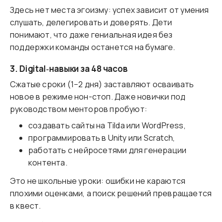
Здесь нет места эгоизму: успех зависит от умения
слушать, делегировать и доверять. Дети
понимают, что даже гениальная идея без
поддержки команды останется на бумаге.
3. Digital‑навыки за 48 часов
Сжатые сроки (1−2 дня) заставляют осваивать
новое в режиме нон-стоп. Даже новички под
руководством менторов пробуют:
создавать сайты на Tilda или WordPress,
программировать в Unity или Scratch,
работать с нейросетями для генерации
контента.
Это не школьные уроки: ошибки не караются
плохими оценками, а поиск решений превращается
в квест.