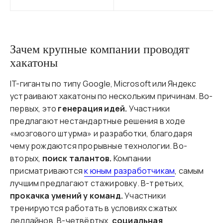
Зачем крупные компании проводят
хакатоны
IT-гиганты по типу Google, Microsoft или Яндекс
устраивают хакатоны по нескольким причинам. Во-
первых, это
генерация идей.
Участники
предлагают нестандартные решения в ходе
«мозгового штурма» и разработки, благодаря
чему рождаются прорывные технологии. Во-
вторых,
поиск талантов.
Компании
присматриваются
к юным разработчикам
, самым
лучшим предлагают стажировку. В-третьих,
прокачка умений у команд.
Участники
тренируются работать в условиях сжатых
дедлайнов. В-четвёртых,
социальная