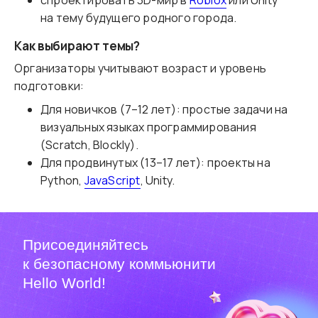
спроектировать 3D-мир в
Roblox
или Unity
на тему будущего родного города.
Как выбирают темы?
Организаторы учитывают возраст и уровень
подготовки:
Для новичков (7–12 лет): простые задачи на
визуальных языках программирования
(Scratch, Blockly).
Для продвинутых (13–17 лет): проекты на
Python,
JavaScript
, Unity.
Присоединяйтесь
к безопасному коммьюнити
Hello World!