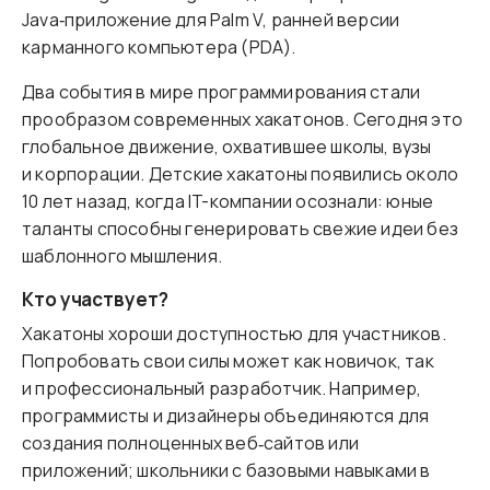
Java‑приложение для Palm V, ранней версии
карманного компьютера (PDA).
Два события в мире программирования стали
прообразом современных хакатонов. Сегодня это
глобальное движение, охватившее школы, вузы
и корпорации. Детские хакатоны появились около
10 лет назад, когда IT-компании осознали: юные
таланты способны генерировать свежие идеи без
шаблонного мышления.
Кто участвует?
Хакатоны хороши доступностью для участников.
Попробовать свои силы может как новичок, так
и профессиональный разработчик. Например,
программисты и дизайнеры объединяются для
создания полноценных веб‑сайтов или
приложений; школьники с базовыми навыками в