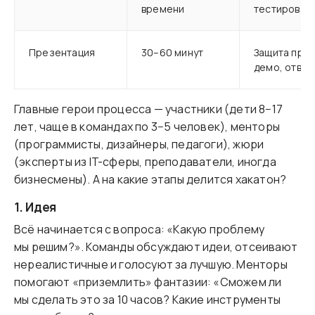
времени
тестировани
Презентация
30–60 минут
Защита прое
демо, ответ
Главные герои процесса — участники (дети 8−17
лет, чаще в командах по 3−5 человек), менторы
(программисты, дизайнеры, педагоги), жюри
(эксперты из IT-сферы, преподаватели, иногда
бизнесмены). А на какие этапы делится хакатон?
1. Идея
Всё начинается с вопроса: «Какую проблему
мы решим?». Команды обсуждают идеи, отсеивают
нереалистичные и голосуют за лучшую. Менторы
помогают «приземлить» фантазии: «Сможем ли
мы сделать это за 10 часов? Какие инструменты