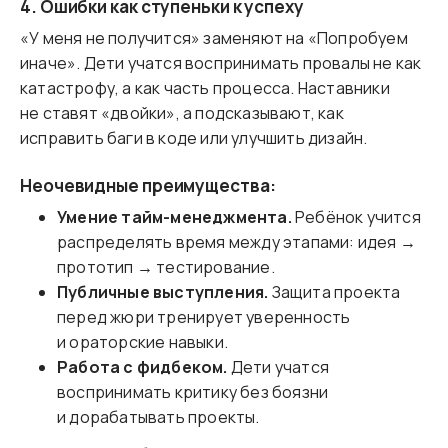
4. Ошибки как ступеньки к успеху
«У меня не получится» заменяют на «Попробуем
иначе». Дети учатся воспринимать провалы не как
катастрофу, а как часть процесса. Наставники
не ставят «двойки», а подсказывают, как
исправить баги в коде или улучшить дизайн.
Неочевидные преимущества:
Умение тайм-менеджмента.
Ребёнок учится
распределять время между этапами: идея →
прототип → тестирование.
Публичные выступления.
Защита проекта
перед жюри тренирует уверенность
и ораторские навыки.
Работа с фидбеком.
Дети учатся
воспринимать критику без боязни
и дорабатывать проекты.