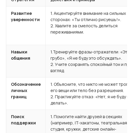
Развитие
1. Акцентируйте внимание на сильных
уверенности
сторонах: «Ты отлично рисуешь!».­­ ­­­
2. Хвалите за смелость делиться
переживаниями.
Навыки
1.Тренируйте фразы-отражатели: «Это
общения
грубо», «Я не буду это обсуждать».
2. Учите сохранять спокойный тон и пр
взгляд.
Обозначение
1. Объясните, что никто не может трогат
личных
его вещи или тело без разрешения.
границ
2. Практикуйте отказ: «Нет, я не буду эт
делать».
Поиск
1. Помогите найти друзей в секциях
поддержки
(например, IT-хакатоны, театральная
студия, кружки, детские онлайн-