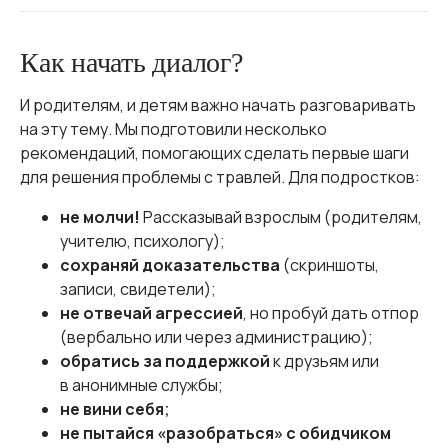
Как начать диалог?
И родителям, и детям важно начать разговаривать
на эту тему. Мы подготовили несколько
рекомендаций, помогающих сделать первые шаги
для решения проблемы с травлей. Для подростков:
не молчи!
Рассказывай взрослым (родителям,
учителю, психологу);
сохраняй доказательства
(скриншоты,
записи, свидетели);
не отвечай агрессией
, но пробуй дать отпор
(вербально или через администрацию);
обратись за поддержкой
к друзьям или
в анонимные службы;
не вини себя
;
не пытайся «разобраться» с обидчиком