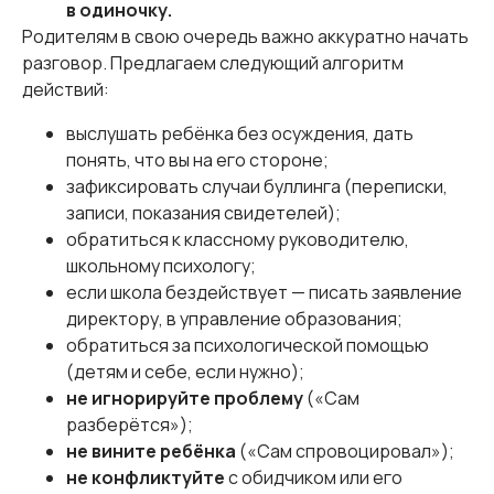
в одиночку.
Родителям в свою очередь важно аккуратно начать
разговор. Предлагаем следующий алгоритм
действий:
выслушать ребёнка без осуждения, дать
понять, что вы на его стороне;
зафиксировать случаи буллинга (переписки,
записи, показания свидетелей);
обратиться к классному руководителю,
школьному психологу;
если школа бездействует — писать заявление
директору, в управление образования;
обратиться за психологической помощью
(детям и себе, если нужно);
не игнорируйте проблему
(«Сам
разберётся»);
не вините ребёнка
(«Сам спровоцировал»);
не конфликтуйте
с обидчиком или его