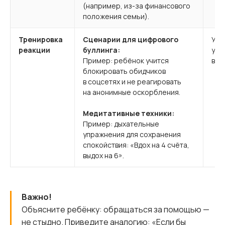
(например, из-за финансового
положения семьи).
Тренировка
Сценарии для цифрового
Укр
реакции
буллинга:
уст
Пример: ребёнок учится
в р
блокировать обидчиков
в соцсетях и не реагировать
на анонимные оскорбления.
Медитативные техники:
Пример: дыхательные
упражнения для сохранения
спокойствия: «Вдох на 4 счёта,
выдох на 6».
Важно!
Объясните ребёнку: обращаться за помощью —
не стыдно. Приведите аналогию: «Если бы