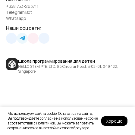
+358 753-263711
Telegram Bot
Whatsapp
Наши соцсети:
Школа программирования для детей
HELLO STEM PTE. LTD. 68 Circular Road, #02-01, 049422,
Singapore
Мы используем файлы cookie. Оставаясь на сайте,
Вы подтверждаете
согласие на использование cookie
Хорошо
в соответствии с
Политикой
. Вы можете запретить
сохранение cookie в настройках своего браузера