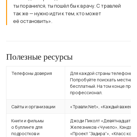
ты поранился, ты пошёл бы к врачу. С травлей
так же — нужно идти к тем, кто может
её остановить».
Полезные ресурсы
Телефоны доверия
Для каждой страны телефоны д
Попробуйте поискать местный н
бесплатный. На том конце про
профессионал.
Сайты и организации
«Травли.Net», «Каждый важен»
Книги и фильмы
Джоди Пиколт «Девятнадцать м
о буллинге для
Железников «Чучело», Кэндзиро
подростков и
«Проект “Задира”», «Класс корр