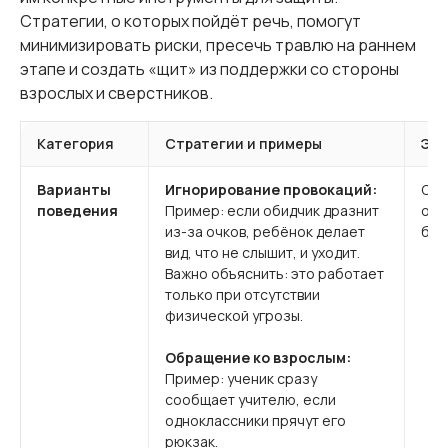
Стратегии, о которых пойдёт речь, помогут
минимизировать риски, пресечь травлю на раннем
этапе и создать «щит» из поддержки со стороны
взрослых и сверстников.
Категория
Стратегии и примеры
Эф
Варианты
Игнорирование провокаций:
Сни
поведения
Пример: если обидчик дразнит
обе
из-за очков, ребёнок делает
без
вид, что не слышит, и уходит.
Важно объяснить: это работает
только при отсутствии
физической угрозы.
Обращение ко взрослым:
Пример: ученик сразу
сообщает учителю, если
одноклассники прячут его
рюкзак.