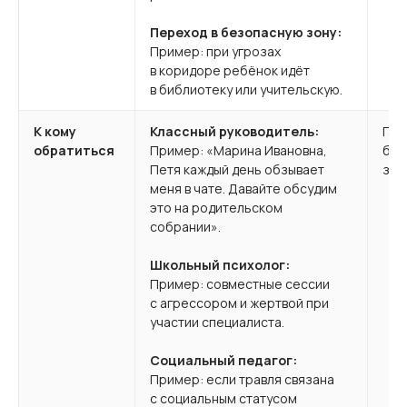
Переход в безопасную зону:
Пример: при угрозах
в коридоре ребёнок идёт
в библиотеку или учительскую.
К кому
Классный руководитель:
Гар
обратиться
Пример: «Марина Ивановна,
буд
Петя каждый день обзывает
заф
меня в чате. Давайте обсудим
это на родительском
собрании».
Школьный психолог:
Пример: совместные сессии
с агрессором и жертвой при
участии специалиста.
Социальный педагог:
Пример: если травля связана
с социальным статусом