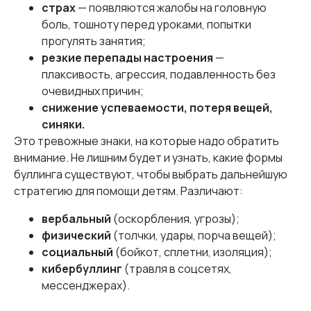
страх
— появляются жалобы на головную
боль, тошноту перед уроками, попытки
прогулять занятия;
резкие перепады настроения
—
плаксивость, агрессия, подавленность без
очевидных причин;
снижение успеваемости, потеря вещей,
синяки.
Это тревожные знаки, на которые надо обратить
внимание. Не лишним будет и узнать, какие формы
буллинга существуют, чтобы выбрать дальнейшую
стратегию для помощи детям. Различают:
вербальный
(оскорбления, угрозы);
физический
(толчки, удары, порча вещей);
социальный
(бойкот, сплетни, изоляция);
кибербуллинг
(травля в соцсетях,
мессенджерах).