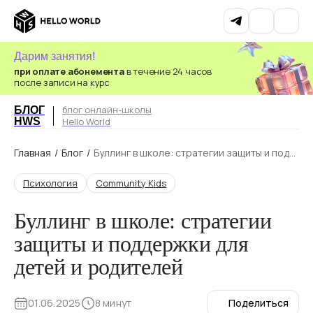
Дарим занятия!
при оплате абонемента
в течение 24 часов
после записи на курс
блог онлайн-школы
БЛОГ
HWS
Hello World
Главная
/
Блог
/
Буллинг в школе: стратегии защиты и подд
ержки для детей и родителей
Психология
Community Kids
Буллинг в школе: стратегии
защиты и поддержки для
детей и родителей
01.06.2025
8 минут
Поделиться