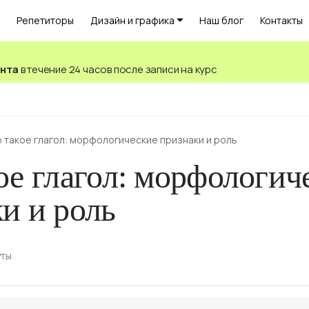
Репетиторы
Дизайн и графика
Наш блог
Контакты
ента
в течение 24 часов после записи на курс
о такое глагол: морфологические признаки и роль
ое глагол: морфологич
и и роль
уты