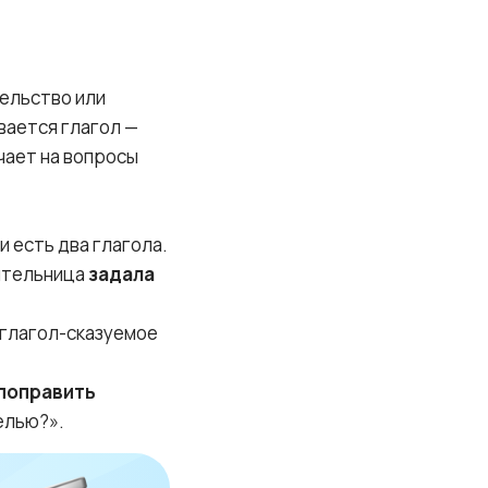
тельство или
вается глагол —
чает на вопросы
 есть два глагола.
чительница
задала
 глагол-сказуемое
поправить
елью?».