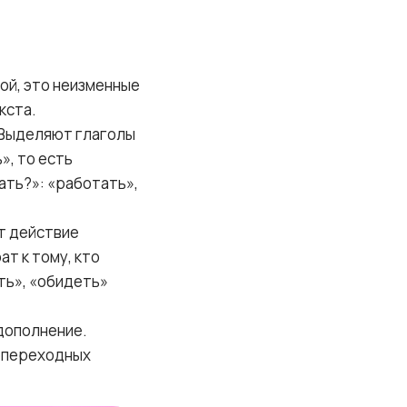
ой, это неизменные
кста.
. Выделяют глаголы
», то есть
ать?»: «работать»,
ит действие
ат к тому, кто
ть», «обидеть»
дополнение.
непереходных