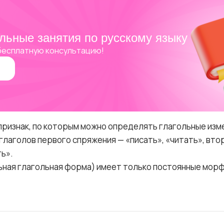
льные занятия по русскому языку
бесплатную консультацию!
признак, по которым можно определять глагольные изм
глаголов первого спряжения — «писать», «читать», вто
ь».
ьная глагольная форма) имеет только постоянные мор