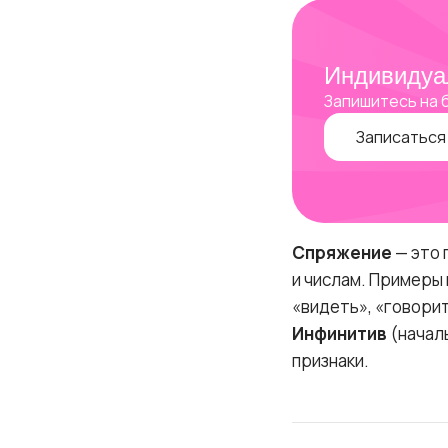
Индивидуа
Запишитесь на 
Записаться
Спряжение
— это 
и числам. Примеры 
«видеть», «говорит
Инфинитив
(начал
признаки.