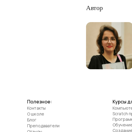
Автор
Полезное:
Курсы д
Контакты
Компьюте
Scratch 
О школе
Программ
Блог
Обучение
Преподаватели
Создание 
Отзывы