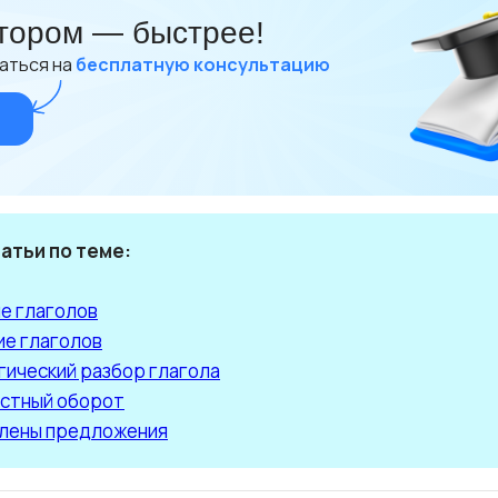
тором — быстрее!
аться на
бесплатную консультацию
атьи по теме:
е глаголов
ие глаголов
ический разбор глагола
стный оборот
члены предложения