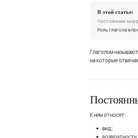
В этой статье:
Постоянные морф
Роль глагола в п
Глаголом называют
на которые отвечае
Постоянны
К ним относят:
вид;
возвратность