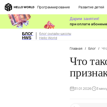
Программирование
Развитие детей
Дарим занятия!
при оплате абонем
блог онлайн-школы
БЛОГ
HWS
Hello World
Главная
/
Блог
/
Чт
Что так
признак
31.01.2026
3 мин