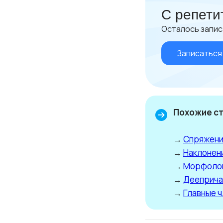
С репети
Осталось запис
Записаться
Похожие ст
→
Спряжени
→
Наклонен
→
Морфолог
→
Дееприча
→
Главные 