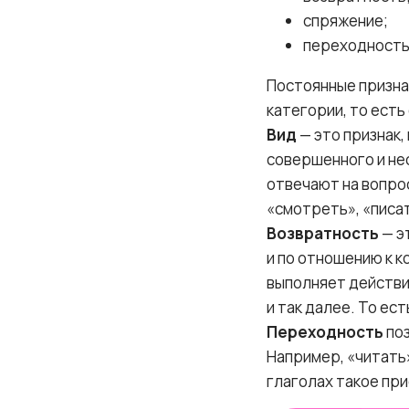
спряжение;
переходность
Постоянные признак
категории, то есть
Вид
— это признак,
совершенного и не
отвечают на вопро
«смотреть», «писа
Возвратность
— э
и по отношению к к
выполняет действи
и так далее. То ес
Переходность
поз
Например, «читать»
глаголах такое пр