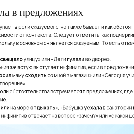
ола в предложениях
упает в роли сказуемого, но также бывает и как обстоя
симости от контекста. Следует отметить, как подчерки
кольку в основном он является сказуемым. То есть отве
свещало
улицу» или «Дети
гуляли
во дворе».
ния зачастую выступает инфинитив, если в предложении
осил
маму
сходить
со мной в магазин» или «Сегодня у
творение».
 роли обстоятельства встречается в предложениях, где
ие.
дили
на море
отдыхать
», «Бабушка
уехала
в санаторий
 инфинитив отвечает на вопрос «зачем?» или «с какой ц