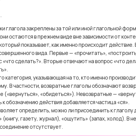
.
и глагола закреплены за той или иной глагольной форм
 они остаются в прежнем виде вне зависимости от конте
 который показывает, как именно происходит действие
совершенного вида. Первые — «прочитать», «построить
с «что сделать?». Вторые отвечают на вопрос «что дел
ть».
то категория, указывающая на то, кто именно производ
ому. В частности, возвратные глаголы обозначают возвр
е («вернуться», «обидеться»). Невозвратные — «верну
ть к обозначению действия добавляется частица «ся».
воляет определить, можно ли присоединить к глаголу 
 (книгу, газету, журнал), «ощутить» (запах, холод). В 
исоединение отсутствует.