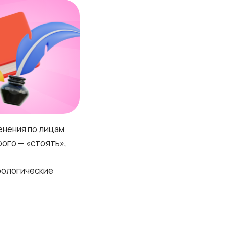
енения по лицам
рого — «стоять»,
фологические