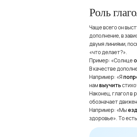
Роль глаг
Чаще всего он выст
дополнение, в зави
двумя линиями, пос
«что делает?».
Пример: «Солнце
о
В качестве дополне
Например: «Я
попр
нам
выучить
стихо
Наконец, глагол в
обозначает движен
Например: «Мы
ез
здоровье». То есть