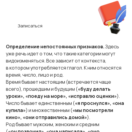
языку
Запишитесь на бесплатную
консультацию!
Записаться
Определение непостоянных признаков.
Здесь
уже речь идет о том, что такие категории могут
видоизменяться. Все зависит от контекста,
в котором употребляется глагол. К ним относятся
время, число, лицо и род.
Время бывает настоящим (встречается чаще
всего), прошедшим и будущим (
«буду делать
уроки», «поеду на море», «исправлю оценки»
).
Число бывает единственным (
«я проснулся», «она
купила»
) и множественным (
«мы посмотрели
кино», «они отправились домой»
).
Род бывает мужским, женским и средним
(
«он позвонил», «она написала», «оно