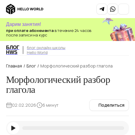
Дарим занятия!
при оплате абонемента
в течение 24 часов
после записи на курс
БЛОГ
блог онлайн-школы
HWS
Hello World
Главная
/
Блог
/
Морфологический разбор глагола
Морфологический разбор
глагола
02.02.2026
6 минут
Поделиться