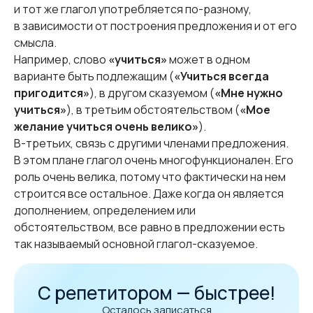
и тот же глагол употребляется по-разному,
в зависимости от построения предложения и от его
смысла.
Например, слово
«учиться»
может в одном
варианте быть подлежащим (
«Учиться всегда
пригодится»
), в другом сказуемом (
«Мне нужно
учиться»
), в третьим обстоятельством (
«Мое
желание учиться очень велико»
).
В-третьих, связь с другими членами предложения.
В этом плане глагол очень многофункционален. Его
роль очень велика, потому что фактически на нем
строится все остальное. Даже когда он является
дополнением, определением или
обстоятельством, все равно в предложении есть
так называемый основной глагол-сказуемое.
С репетитором — быстрее!
Осталось записаться