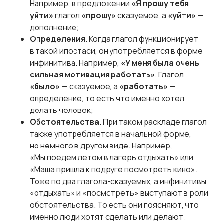
Например, в предложении
«Я прошу тебя
уйти»
глагол
«прошу»
сказуемое, а
«уйти»
—
дополнение;
Определения.
Когда глагол функционирует
в такой ипостаси, он употребляется в форме
инфинитива. Например,
«У меня была очень
сильная мотивация работать»
. Глагол
«было»
— сказуемое, а
«работать»
—
определение, то есть что именно хотел
делать человек;
Обстоятельства.
При таком раскладе глагол
также употребляется в начальной форме,
но немного в другом виде. Например,
«Мы поедем летом в лагерь отдыхать» или
«Маша пришла к подруге посмотреть кино».
Тоже по два глагола-сказуемых, а инфинитивы
«отдыхать» и «посмотреть» выступают в роли
обстоятельства. То есть они поясняют, что
именно люди хотят сделать или делают.