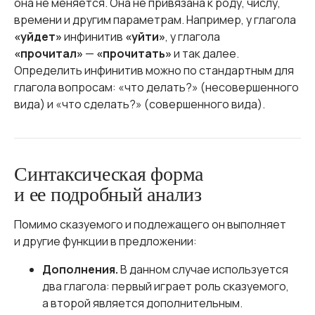
она не меняется. Она не привязана к роду, числу,
времени и другим параметрам. Например, у глагола
«уйдет»
инфинитив
«уйти»
, у глагола
«прочитал»
—
«прочитать»
и так далее.
Определить инфинитив можно по стандартным для
глагола вопросам: «что делать?» (несовершенного
вида) и «что сделать?» (совершенного вида).
Синтаксическая форма
и ее подробный анализ
Помимо сказуемого и подлежащего он выполняет
и другие функции в предложении:
Дополнения.
В данном случае используется
два глагола: первый играет роль сказуемого,
а второй является дополнительным.