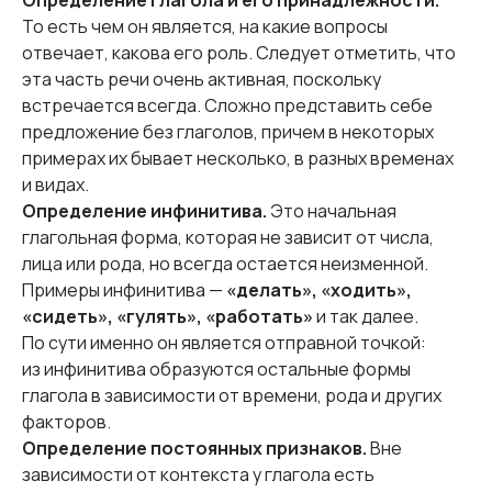
Определение глагола и его принадлежности.
То есть чем он является, на какие вопросы
отвечает, какова его роль. Следует отметить, что
эта часть речи очень активная, поскольку
встречается всегда. Сложно представить себе
предложение без глаголов, причем в некоторых
примерах их бывает несколько, в разных временах
и видах.
Определение инфинитива.
Это начальная
глагольная форма, которая не зависит от числа,
лица или рода, но всегда остается неизменной.
Примеры инфинитива —
«делать», «ходить»,
«сидеть», «гулять», «работать»
и так далее.
По сути именно он является отправной точкой:
из инфинитива образуются остальные формы
глагола в зависимости от времени, рода и других
факторов.
Определение постоянных признаков.
Вне
зависимости от контекста у глагола есть