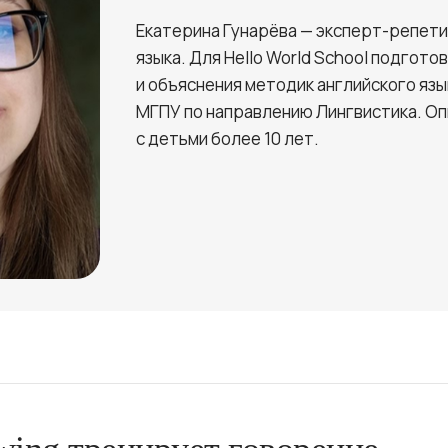
Екатерина Гунарёва — эксперт-репети
языка. Для Hello World School подгото
и объяснения методик английского язы
МГПУ по направлению Лингвистика. О
с детьми более 10 лет.