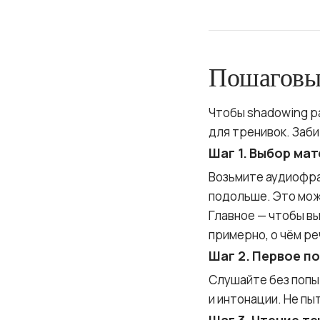
Пошаговый
Чтобы shadowing р
для тренивок. Заби
Шаг 1. Выбор мат
Возьмите аудиофра
подольше. Это може
Главное — чтобы вы
примерно, о чём ре
Шаг 2. Первое п
Слушайте без попы
и интонации. Не пы