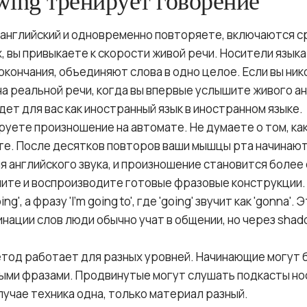
wing тренирует говорение
 английский и одновременно повторяете, включаются с
, вы привыкаете к скорости живой речи. Носители язык
кончания, объединяют слова в одно целое. Если вы ник
а реальной речи, когда вы впервые услышите живого ан
дет для вас как иностранный язык в иностранном языке.
руете произношение на автомате. Не думаете о том, как
те. После десятков повторов ваши мышцы рта начинаю
я английского звука, и произношение становится более
шите и воспроизводите готовые фразовые конструкции.
ng', а фразу 'I'm going to', где 'going' звучит как 'gonna'
нации слов люди обычно учат в общении, но через sha
етод работает для разных уровней. Начинающие могут
ыми фразами. Продвинутые могут слушать подкасты но
лучае техника одна, только материал разный.