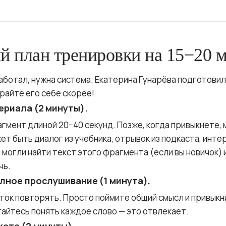
 план тренировки на 15−20 
аботал, нужна система. Екатерина Гунарёва подготовил
райте его себе скорее!
ериала (2 минуты).
гмент длиной 20−40 секунд. Позже, когда привыкнете, 
т быть диалог из учебника, отрывок из подкаста, инте
 могли найти текст этого фрагмента (если вы новичок) 
чь.
олное прослушивание (1 минута).
ток повторять. Просто поймите общий смысл и привыкн
тайтесь понять каждое слово — это отвлекает.