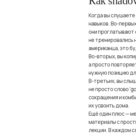
Как shado
Когда вы слушаете
навыков. Во-первых
они проглатывают о
не тренировались н
американца, это бу
Во-вторых, вы копи
а просто повторяе
нужную позицию дл
В-третьих, вы слы
не просто слово 'goi
сокращения и комби
их усвоить дома.
Ещё один плюс — м
материалы с прост
лекции. В каждом с