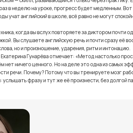
йском — скилл, развивающийся только через практику. 
раз в неделю на уроке, прогресс будет медленным. Вот
оды учат английский в школе, всё равно не могут споко
хника, когда вы вслух повторяете за диктором почти о
кой. Вы слушаете английскую речь и почти сразу её в
слова, но и произношение, ударения, ритм и интонацию.
Екатерина Гунарёва отмечает: «Метод настолько прос
нём нет ничего ценного. Но на деле это одна из самых э
ости речи. Почему? Потому что вы тренируете мозг раб
 услышать фразу и тут же её произнести, без долгой па