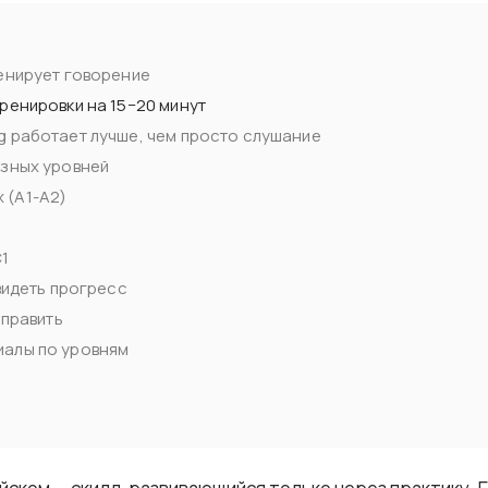
енирует говорение
ренировки на 15−20 минут
 работает лучше, чем просто слушание
азных уровней
 (A1-A2)
C1
 видеть прогресс
справить
иалы по уровням