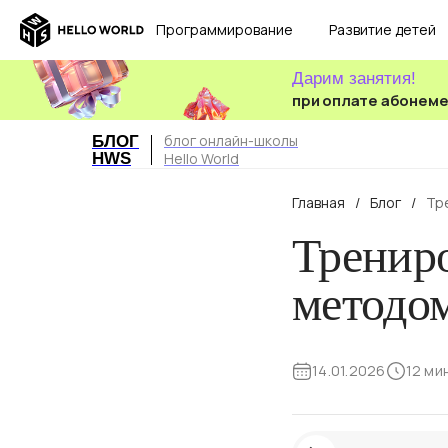
Программирование
Развитие детей
Дарим занятия!
при оплате абонем
блог онлайн-школы
БЛОГ
HWS
Hello World
Главная
/
Блог
/
Тр
Трениро
методо
14.01.2026
12 ми