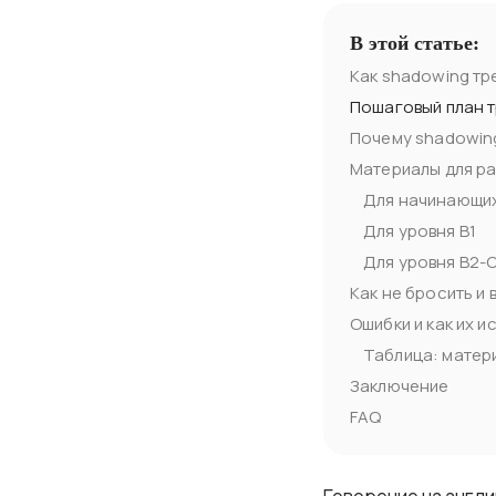
В этой статье:
Как shadowing тр
Пошаговый план т
Почему shadowing
Материалы для р
Для начинающих
Для уровня B1
Для уровня B2-
Как не бросить и
Ошибки и как их и
Таблица: матер
Заключение
FAQ