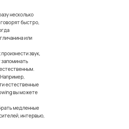
разу несколько
а говорят быстро,
огда
гличанина или
 произнести звук,
т запоминать
 естественным.
 Например,
. Эти естественные
dowing вы можете
 брать медленные
сителей, интервью,