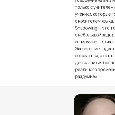
Говорение на англи
только с учителем 
ученики, которые г
с носителем языка.
Shadowing — это те
с небольшой задерж
копируя не только 
Эксперт-методист 
показаться, что в 
для развития бегл
реального времени:
раздумье».