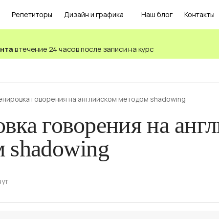
Репетиторы
Дизайн и графика
Наш блог
Контакты
ента
в течение 24 часов после записи на курс
енировка говорения на английском методом shadowing
вка говорения на анг
м shadowing
нут