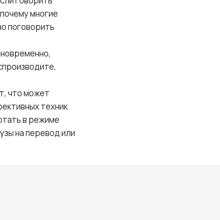
Если говорить
 почему многие
йно поговорить
дновременно,
оспроизводите,
т, что может
ффективных техник
отать в режиме
узы на перевод или