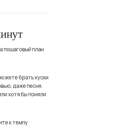
минут
а пошаговый план
можете брать куски
рвью, даже песня.
или хотя бы поняли
ите к темпу