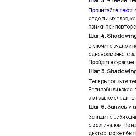
Шаг 3. Чтение те
Прочитайте текст 
отдельных слов, к
паники при повторе
Шаг 4. Shadowing
Включите аудио и н
одновременно, с за
Пройдите фрагмент
Шаг 5. Shadowing
Теперь прячьте тек
Если забыли какое
а в навыке следить
Шаг 6. Запись и 
Запишите себя оди
с оригиналом. Не и
диктор: может быть