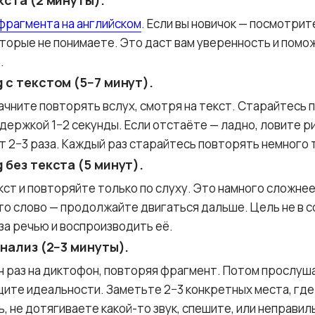
кста (2 минуты).
фрагмента на английском
. Если вы новичок — посмотри
оторые не понимаете. Это даст вам уверенность и помо
.
 с текстом (5−7 минут).
ачните повторять вслух, смотря на текст. Старайтесь 
держкой 1−2 секунды. Если отстаёте — ладно, ловите ри
 2−3 раза. Каждый раз старайтесь повторять немного 
 без текста (5 минут).
ст и повторяйте только по слуху. Это намного сложнее,
-то слово — продолжайте двигаться дальше. Цель не в 
 за речью и воспроизводить её.
анализ (2−3 минуты).
н раз на диктофон, повторяя фрагмент. Потом прослуш
щите идеальности. Заметьте 2−3 конкретных места, где 
, не дотягиваете какой-то звук, спешите, или неправил