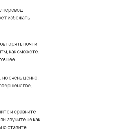
те перевод
жет избежать
повторять почти
тм, как сможете.
точнее.
 но очень ценно.
совершенстве,
айте и сравните
вы звучите не как
ьно ставите