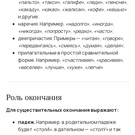
«пальто»
,
«такси»
,
«галифе»
,
«леди»
,
«пенсне»
,
«какаду»
,
«какао»
,
«жалюзи»
,
«кофе»
,
«кешью»
и другие;
наречия. Например,
«надолго»
,
«иногда»
,
«никогда»
,
«попросту»
,
«редко»
,
«часто»
;
деепричастия. Примеры —
«читая»
,
«говоря»
,
«передвигаясь»
,
«смеясь»
,
«думая»
,
«делая»
;
прилагательные в простой сравнительной
форме. Например,
«счастливее»
,
«красивее»
,
«веселее»
,
«лучше»
,
«хуже»
,
«легче»
.
Роль окончания
Для существительных окончания выражают:
падеж.
Например, в родительном падеже
будет
«столА»
, в дательном —
«столУ»
и так