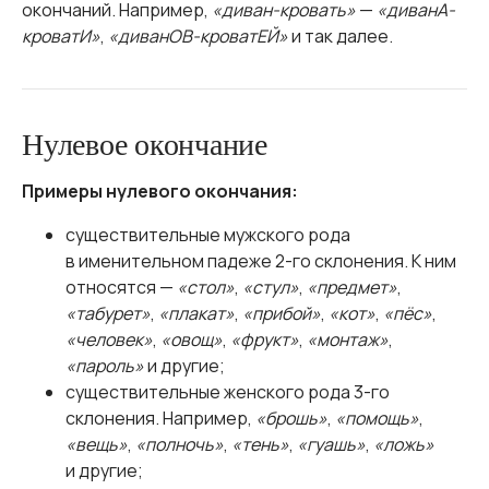
окончаний. Например,
«диван-кровать»
—
«диванА-
кроватИ»
,
«диванОВ-кроватЕЙ»
и так далее.
Нулевое окончание
Примеры нулевого окончания:
существительные мужского рода
в именительном падеже 2-го склонения. К ним
относятся —
«стол»
,
«стул»
,
«предмет»
,
«табурет»
,
«плакат»
,
«прибой»
,
«кот»
,
«пёс»
,
«человек»
,
«овощ»
,
«фрукт»
,
«монтаж»
,
«пароль»
и другие;
существительные женского рода 3-го
склонения. Например,
«брошь»
,
«помощь»
,
«вещь»
,
«полночь»
,
«тень»
,
«гуашь»
,
«ложь»
и другие;