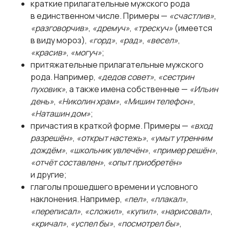
краткие прилагательные мужского рода
в единственном числе. Примеры —
«счастлив»
,
«разговорчив»
,
«дремуч»
,
«трескуч»
(имеется
в виду мороз),
«горд»
,
«рад»
,
«весел»
,
«красив»
,
«могуч»
;
притяжательные прилагательные мужского
рода. Например,
«дедов совет»
,
«сестрин
пуховик»
, а также имена собственные —
«Ильин
день»
,
«Николин храм»
,
«Мишин телефон»
,
«Наташин дом»
;
причастия в краткой форме. Примеры —
«вход
разрешён»
,
«открыт настежь»
,
«умыт утренним
дождём»
,
«школьник увлечён»
,
«пример решён»
,
«отчёт составлен»
,
«опыт приобретён»
и другие;
глаголы прошедшего времени и условного
наклонения. Например,
«пел»
,
«плакал»
,
«переписал»
,
«сложил»
,
«купил»
,
«нарисовал»
,
«кричал»
,
«успел бы»
,
«посмотрел бы»
,