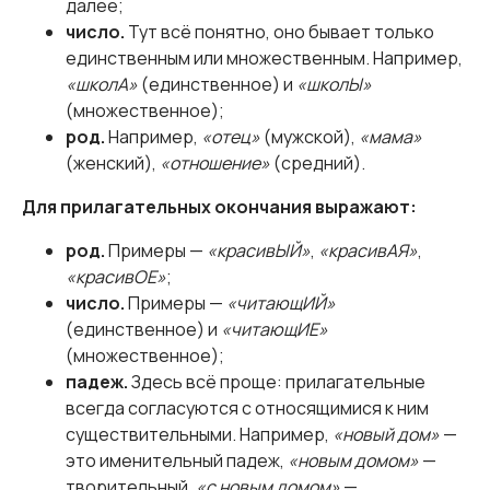
далее;
число.
Тут всё понятно, оно бывает только
единственным или множественным. Например,
«школА»
(единственное) и
«школЫ»
(множественное);
род.
Например,
«отец»
(мужской),
«мама»
(женский),
«отношение»
(средний).
Для прилагательных окончания выражают:
род.
Примеры —
«красивЫЙ»
,
«красивАЯ»
,
«красивОЕ»
;
число.
Примеры —
«читающИЙ»
(единственное) и
«читающИЕ»
(множественное);
падеж.
Здесь всё проще: прилагательные
всегда согласуются с относящимися к ним
существительными. Например,
«новый дом»
—
это именительный падеж,
«новым домом»
—
творительный,
«с новым домом»
—