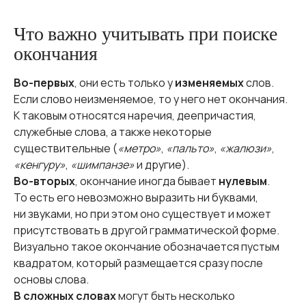
Что важно учитывать при поиске
окончания
Во-первых
, они есть только у
изменяемых
слов.
Если слово неизменяемое, то у него нет окончания.
К таковым относятся наречия, деепричастия,
служебные слова, а также некоторые
существительные (
«метро»
,
«пальто»
,
«жалюзи»
,
«кенгуру»
,
«шимпанзе»
и другие).
Во-вторых
, окончание иногда бывает
нулевым
.
То есть его невозможно выразить ни буквами,
ни звуками, но при этом оно существует и может
присутствовать в другой грамматической форме.
Визуально такое окончание обозначается пустым
квадратом, который размещается сразу после
основы слова.
В сложных словах
могут быть несколько