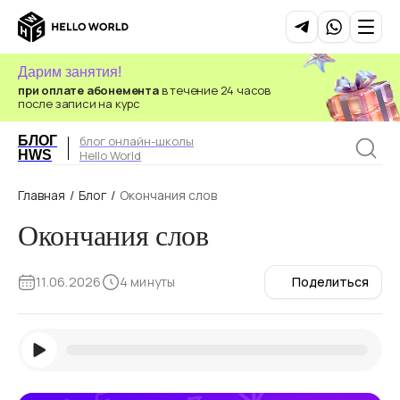
Дарим занятия!
при оплате абонемента
в течение 24 часов
после записи на курс
БЛОГ
блог онлайн-школы
HWS
Hello World
Главная
/
Блог
/
Окончания слов
Окончания слов
11.06.2026
4 минуты
Поделиться