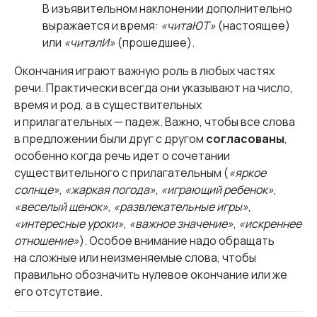
В изъявительном наклонении дополнительно
выражается и время:
«читаЮТ»
(настоящее)
или
«читалИ»
(прошедшее).
Окончания играют важную роль в любых частях
речи. Практически всегда они указывают на число,
время и род, а в существительных
и прилагательных — падеж. Важно, чтобы все слова
в предложении были друг с другом
согласованы
,
особенно когда речь идет о сочетании
существительного с прилагательным (
«яркое
солнце»
,
«жаркая погода»
,
«играющий ребенок»
,
«веселый щенок»
,
«развлекательные игры»
,
«интересные уроки»
,
«важное значение»
,
«искреннее
отношение»
). Особое внимание надо обращать
на сложные или неизменяемые слова, чтобы
правильно обозначить нулевое окончание или же
его отсутствие.