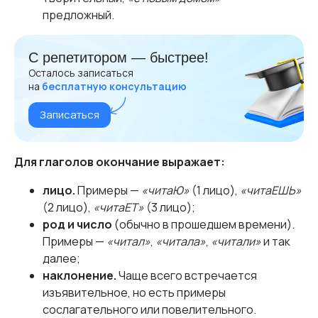
предложный.
С репетитором — быстрее!
Осталось записаться
на
бесплатную консультацию
Записаться
Для глаголов окончание выражает:
лицо.
Примеры —
«читаЮ»
(1 лицо),
«читаЕШЬ»
(2 лицо),
«читаЕТ»
(3 лицо);
род и число
(обычно в прошедшем времени).
Примеры —
«читал»
,
«читала»
,
«читали»
и так
далее;
наклонение.
Чаще всего встречается
изъявительное, но есть примеры
сослагательного или повелительного.