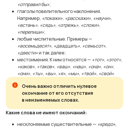
«отправил бы»
;
глаголы повелительного наклонения.
Например,
«покажи»
,
«расскажи»
,
«научи»
,
«встань»
,
«сядь»
,
«отрежь»
,
«сложи»
,
«перепиши»
;
любые числительные. Примеры —
«восемьдесят»
,
«двадцать»
,
«семьсот»
,
«двести»
и так далее;
местоимения. К ним относятся —
«тот»
,
«этот»
,
«каков»
,
«таков»
,
«ваш»
,
«наш»
,
«она»
,
«он»
,
«они»
,
«ты»
,
«вы»
,
«я»
,
«мы»
,
«твой»
,
«свой»
.
Очень важно отличить нулевое
окончание от его отсутствия
в неизменяемых словах.
Какие слова не имеют окончаний:
несклоняемые существительные —
«кредо»
,