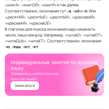
«книгА»
,
«книгОЙ»
,
«книгИ»
и так далее.
Соответственно, окончания тут
-а
,
-ой
и
-и
. Или
«десятАЯ»
,
«десятЫЕ»
,
«десятЫХ»
,
«красивЫЙ»
,
«красивАЯ»
,
«красивОЕ»
.
В глаголах для поиска окончания надо изменить
число, лицо или род. Например,
«читаЮ»
,
«читаЮТ»
,
«читаЕШЬ»
,
«читаЕТ»
. Соответственно, окончания
-ю
,
-ешь
,
-ют
,
-ет
.
Индивидуальные занятия по русскому
языку
Запишитесь на бесплатную
консультацию!
Записаться