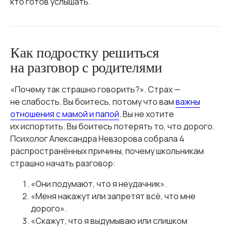
кто готов услышать.
Как подростку решиться
на разговор с родителями
«Почему так страшно говорить?». Страх —
не слабость. Вы боитесь, потому что вам
важны
отношения с мамой и папой
. Вы не хотите
их испортить. Вы боитесь потерять то, что дорого.
Психолог Александра Невзорова собрала 4
распространённых причины, почему школьникам
страшно начать разговор:
«Они подумают, что я неудачник».
«Меня накажут или запретят всё, что мне
дорого».
«Скажут, что я выдумываю или слишком