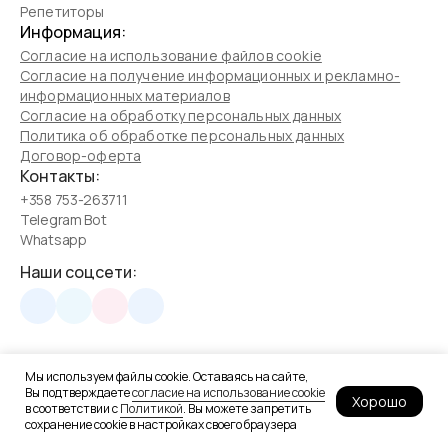
Репетиторы
Информация:
Согласие на использование файлов cookie
Согласие на получение информационных и рекламно-
информационных материалов
Согласие на обработку персональных данных
Политика об обработке персональных данных
Договор-оферта
Контакты:
+358 753-263711
Telegram Bot
Whatsapp
Наши соцсети:
Мы используем файлы cookie. Оставаясь на сайте,
Школа программирования для детей
Вы подтверждаете
согласие на использование cookie
HELLO STEM PTE. LTD. 68 Circular Road, #02-01, 049422,
Хорошо
в соответствии с
Политикой
. Вы можете запретить
Singapore
сохранение cookie в настройках своего браузера