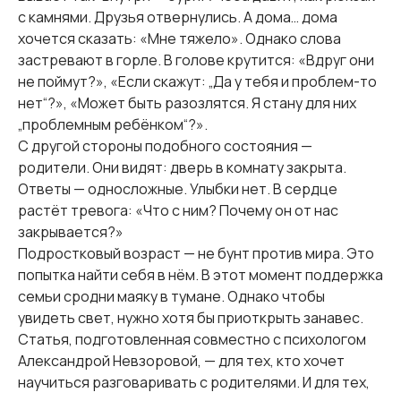
с камнями. Друзья отвернулись. А дома… дома
хочется сказать: «Мне тяжело». Однако слова
застревают в горле. В голове крутится: «Вдруг они
не поймут?», «Если скажут: „Да у тебя и проблем-то
нет“?», «Может быть разозлятся. Я стану для них
„проблемным ребёнком“?».
С другой стороны подобного состояния —
родители. Они видят: дверь в комнату закрыта.
Ответы — односложные. Улыбки нет. В сердце
растёт тревога: «Что с ним? Почему он от нас
закрывается?»
Подростковый возраст — не бунт против мира. Это
попытка найти себя в нём. В этот момент поддержка
семьи сродни маяку в тумане. Однако чтобы
увидеть свет, нужно хотя бы приоткрыть занавес.
Статья, подготовленная совместно с психологом
Александрой Невзоровой, — для тех, кто хочет
научиться разговаривать с родителями. И для тех,