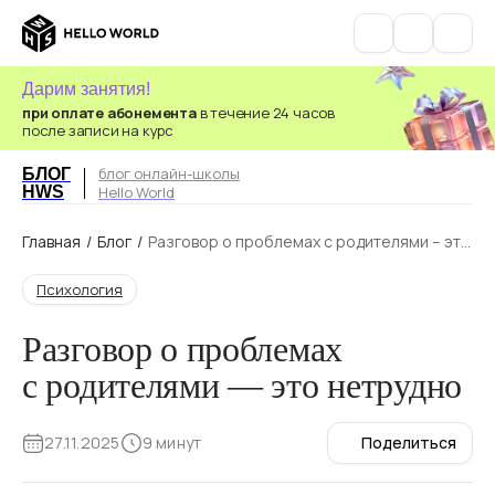
Дарим занятия!
при оплате абонемента
в течение 24 часов
после записи на курс
блог онлайн-школы
БЛОГ
HWS
Hello World
Главная
/
Блог
/
Разговор о проблемах с родителями – это
нетрудно
Психология
Разговор о проблемах
с родителями — это нетрудно
27.11.2025
9 минут
Поделиться