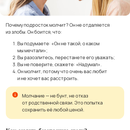
Почему подросток молчит? Он не отдаляется
из злобы. Он боится, что:
Вы подумаете: «Он не такой, о каком
мы мечтали»;
Вы разозлитесь, перестанете его уважать;
Вы не поверите, скажете: «Надумал».
Он молчит, потому что очень вас любит
и не хочет вас расстроить.
Молчание — не бунт, не отказ
от родственной связи. Это попытка
сохранить её любой ценой.