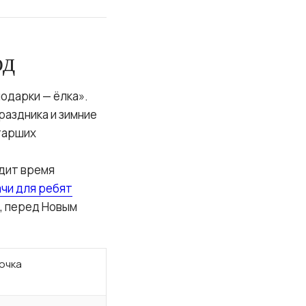
од
одарки — ёлка».
раздника и зимние
тарших
одит время
ачи для ребят
, перед Новым
очка