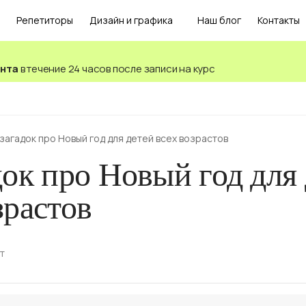
Репетиторы
Дизайн и графика
Наш блог
Контакты
ента
в течение 24 часов после записи на курс
загадок про Новый год для детей всех возрастов
док про Новый год для
зрастов
т