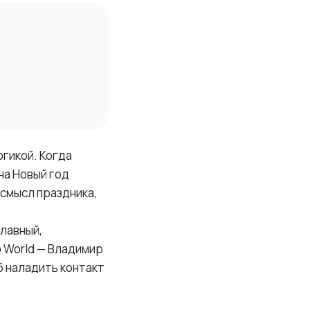
огикой. Когда
на Новый год
 смысл праздника,
плавный,
o World — Владимир
б наладить контакт