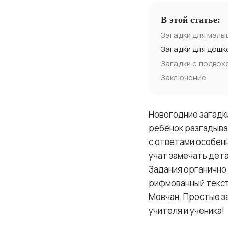
В этой статье:
Загадки для малы
Загадки для дошк
Загадки с подвох
Заключение
Новогодние загадки
ребёнок разгадывае
с ответами особенн
учат замечать дет
Задания органично 
рифмованный текст
Мовчан. Простые з
учителя и ученика!