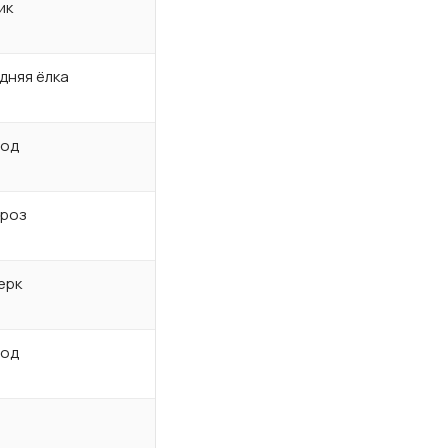
ик
дняя ёлка
год
роз
ерк
год