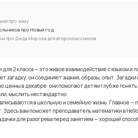
шей про зиму
ольников про Новый год
ом про Деда Мороза для второклассников
 для 2 класса — это живое взаимодействие с языком и л
т загадку, он соединяет знания, образы, опыт. Загадки 
о ценны в декабре: они помогают детям глубже понять
али, мыслить нестандартно.
вписываются в школьную и семейную жизнь. Главное — 
. Здесь вам поможет преподаватель математики в Hell
адачки для разогрева перед занятием — хороший спосо