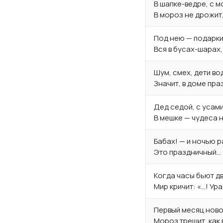
В шапке-ведре, с 
В мороз не дрожит,
Под нею — подарки,
Вся в бусах-шарах,
Шум, смех, дети во
Значит, в доме пра
Дед седой, с усам
В мешке — чудеса 
Бабах! — и ночью р
Это праздничный…
Когда часы бьют д
Мир кричит: «…! Ура
Первый месяц ново
Мороз трещит, как 