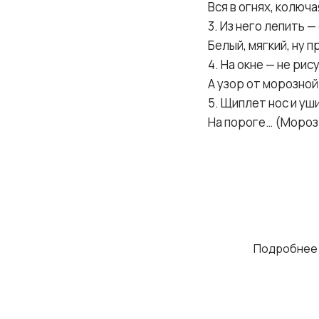
Вся в огнях, колюча
3. Из него лепить 
Белый, мягкий, ну 
4. На окне — не рис
А узор от морозной
5. Щиплет нос и уши
На пороге… (Мороз
Помогите
учёбу!
Объясняем пр
Подробнее