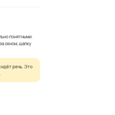
льно понятными.
за окном, шапку
 идёт речь. Это
.