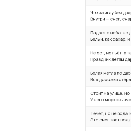
Что за иглу без две
Внутри — снег, сн
Падает с неба, не 
Белый, как сахар, и
Не ест, не пьёт, а 
Праздник детям дар
Белая метла по дв
Все дорожки стёрл
Стоит на улице, но
У него морковь вме
Течёт, но не вода. 
Это снег тает под 