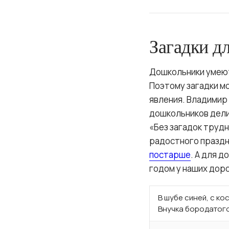
Загадки д
Дошкольники умеют
Поэтому загадки м
явления. Владимир
дошкольников дели
«Без загадок труд
радостного праздн
постарше
. А для 
годом у наших доро
В шубе синей, с ко
Внучка бородатого