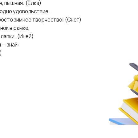
я, пышная. (Ёлка)
— одно удовольствие:
просто зимнее творчество! (Снег)
унок в рамке,
 лапки. (Иней)
 — знай:
)
 ребёнку полюбить
остым языком сложные темы