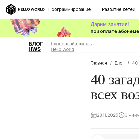
Программирование
Развитие детей
Дарим занятия!
при оплате абонем
блог онлайн-школы
БЛОГ
HWS
Hello World
Главная
/
Блог
/
40 
40 зага
всех во
28.11.2025
9 мину