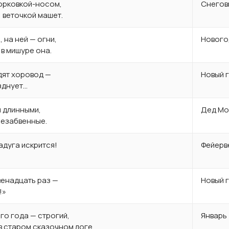
морковкой-носом,
Снегов
 веточкой машет.
 на ней — огни,
Нового
 в мишуре она.
дят хоровод —
Новый 
зднует…
и длинными,
Дед Мо
незабвенные.
адуга искрится!
Фейерв
венадцать раз —
Новый 
!»
го года — строгий,
Январь
в старом сказочном логе.