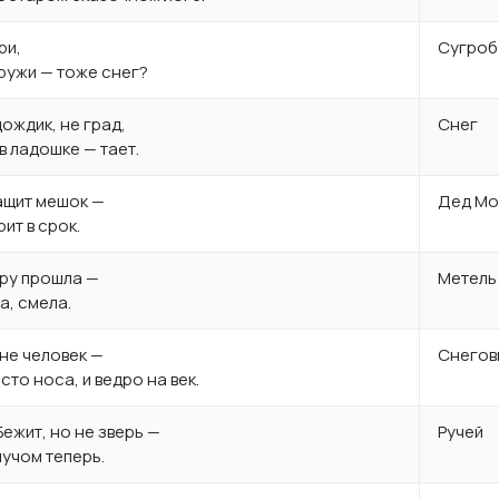
ри,
Сугроб
аружи — тоже снег?
дождик, не град,
Снег
 в ладошке — тает.
тащит мешок —
Дед Мо
ит в срок.
ору прошла —
Метель
а, смела.
 не человек —
Снегов
сто носа, и ведро на век.
Бежит, но не зверь —
Ручей
лучом теперь.