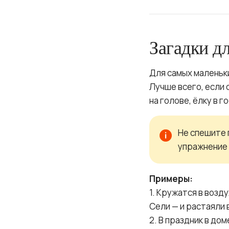
Загадки д
Для самых маленьк
Лучше всего, если 
на голове, ёлку в г
Не спешите 
упражнение 
Примеры:
1. Кружатся в воздух
Сели — и растаяли 
2. В праздник в дом