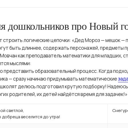
ля дошкольников про Новый г
 строить логические цепочки: «Дед Мороз — мешок — п
огут быть длиннее, содержать персонажей, предметы п
 Мовчан как преподаватель математики для младших, с
тся мыслями:
но представить образовательный процесс. Когда подх
ика — сразу начинаю придумывать математические
зад
дошколят делюсь подготовил крутую подборку! Надеюсь
гих родителей, их детей найдётся время для задачек!»
сой светлой,
Снегур
 добреца веселится до утра!