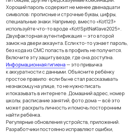
питомцев, другие предсказуемые комбинации.
Хороший пароль содержит не менее двенадцати
символов: прописные и строчные буквы, цифры,
специальные знаки. Например, вместо «Kot123»
используйте что-то вроде «Kot!SpitNaKlave2025».
Двухфакторная аутентификация — это второй
замок на двери аккаунта. Если кто-то узнает пароль,
без кода из СМС попасть в профиль не получится.
Включите эту защиту везде, где она доступна.
Информационная гигиена
— это привычка
к аккуратности с данными. Объясните ребёнку
простое правило: если бы не стал рассказывать
незнакомцу на улице, то не нужно писать
и показывать в интернете. Домашний адрес, номер
школы, расписание занятий, фото дома — всё это
может раскрыть личность и помочь посторонним
найти ребёнка.
Регулярные обновления устройств, приложений.
Разработчики постоянно исправляют ошибки,