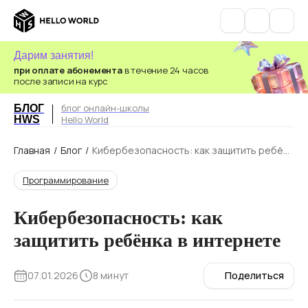
Дарим занятия!
при оплате абонемента
в течение 24 часов
после записи на курс
блог онлайн-школы
БЛОГ
HWS
Hello World
Главная
/
Блог
/
Кибербезопасность: как защитить ребёнк
а в интернете
Программирование
Кибербезопасность: как
защитить ребёнка в интернете
07.01.2026
8 минут
Поделиться