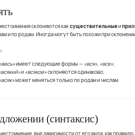
ять
 местоимения склоняются как
существительные
и
прил
ам и по родам. Иногда могут быть похожи при склонен
:
«весь»
имеет следующие формы —
«вся»
,
«все»
;
«всякий»
и
«всякое»
склоняются одинаково;
«всяк»
может меняться только по родам и числам.
едложении (синтаксис)
стоимение, вне зависимости от его вида, как правило,