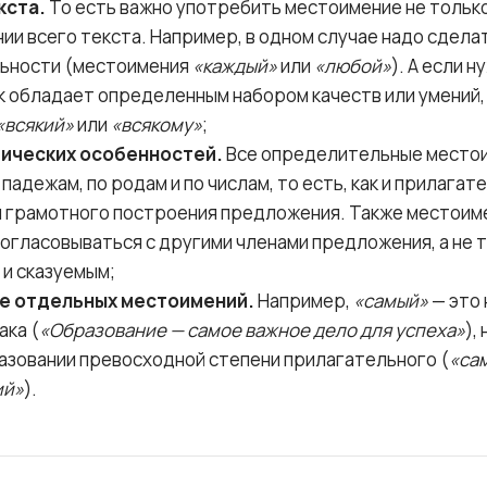
кста.
То есть важно употребить местоимение не тольк
ании всего текста. Например, в одном случае надо сдела
льности (местоимения
«каждый»
или
«любой»
). А если 
к обладает определенным набором качеств или умений,
«всякий»
или
«всякому»
;
тических особенностей.
Все определительные местои
 падежам, по родам и по числам, то есть, как и прилагат
я грамотного построения предложения. Также местоим
огласовываться с другими членами предложения, а не 
и сказуемым;
е отдельных местоимений.
Например,
«самый»
— это 
ака (
«Образование — самое важное дело для успеха»
),
азовании превосходной степени прилагательного (
«са
ий»
).