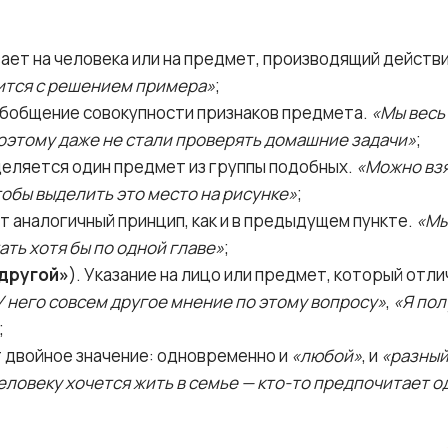
:
ает на человека или на предмет, производящий действ
вится с решением примера»
;
бобщение совокупности признаков предмета.
«Мы весь
оэтому даже не стали проверять домашние задачи»
;
еляется один предмет из группы подобных.
«Можно вз
обы выделить это место на рисунке»
;
т аналогичный принцип, как и в предыдущем пункте.
«Мы
ать хотя бы по одной главе»
;
другой»
). Указание на лицо или предмет, который отл
У него совсем другое мнение по этому вопросу»
,
«Я пол
;
 двойное значение: одновременно и
«любой»
, и
«разны
еловеку хочется жить в семье — кто-то предпочитает 