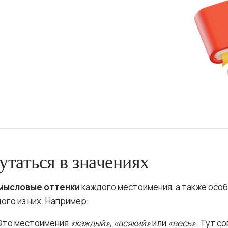
льные занятия по русскому языку
бесплатную консультацию!
утаться в значениях
мысловые оттенки
каждого местоимения, а также осо
ого из них. Например:
то местоимения
«каждый»
,
«всякий»
или
«весь»
. Тут с