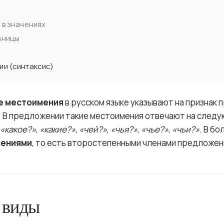
 в значениях
аницы
ии (синтаксис)
е местоимения
в русском языке указывают на признак 
о. В предложении такие местоимения отвечают на след
«какое?»
,
«какие?»
,
«чей?»
,
«чья?»
,
«чье?»
,
«чьи?»
. В б
ениями
, то есть второстепенными членами предложен
 виды