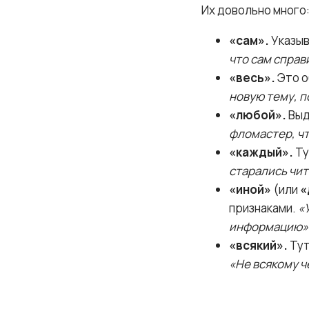
Их довольно много
«сам».
Указыв
что сам спра
«весь».
Это о
новую тему, п
«любой».
Выд
фломастер, чт
«каждый».
Ту
старались чит
«иной»
(или
«
признаками.
«
информацию»
«всякий».
Тут
«Не всякому ч