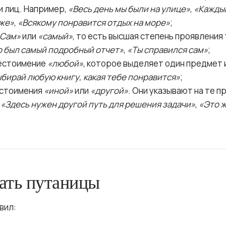
и лиц. Например,
«Весь день мы были на улице»
,
«Каждый
 же»
,
«Всякому понравится отдых на море»
;
«Сам»
или
«самый»
, то есть высшая степень проявления 
о был самый подробный отчет»
,
«Ты справился сам»
;
естоимение
«любой»
, которое выделяет один предмет 
бирай любую книгу, какая тебе понравится»
;
стоимения
«иной»
или
«другой»
. Они указывают на те 
—
«Здесь нужен другой путь для решения задачи»
,
«Это ж
ать путаницы
вил: