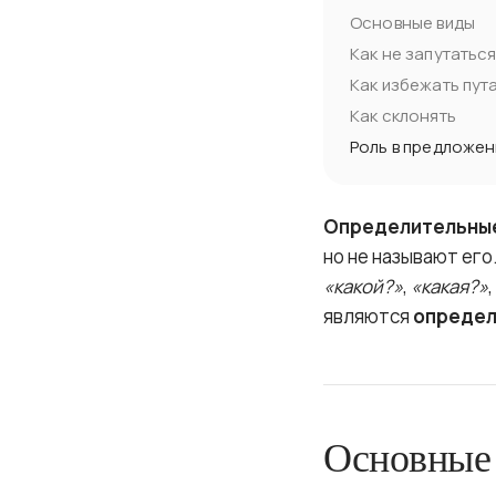
Основные виды
Как не запутаться
Как избежать пут
Как склонять
Роль в предложен
Определительны
но не называют ег
«какой?»
,
«какая?»
,
являются
определ
Основные