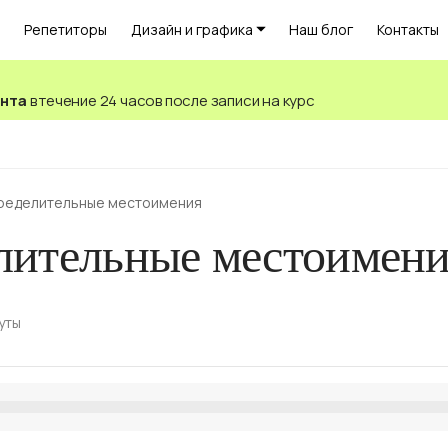
Репетиторы
Дизайн и графика
Наш блог
Контакты
ента
в течение 24 часов после записи на курс
ределительные местоимения
лительные местоимен
уты