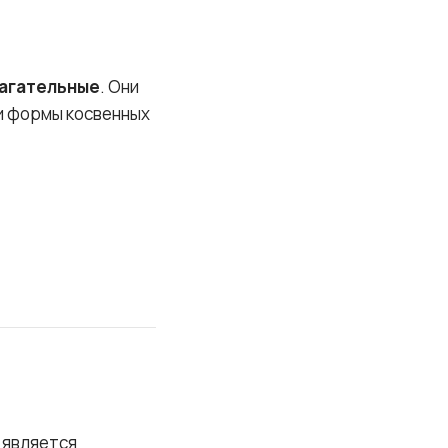
агательные
. Они
ии формы косвенных
 является