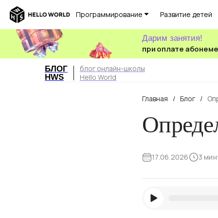
Программирование
Развитие детей
Дарим занятия!
при оплате абонем
блог онлайн-школы
БЛОГ
HWS
Hello World
Главная
/
Блог
/
Оп
Опреде
17.06.2026
3 мин