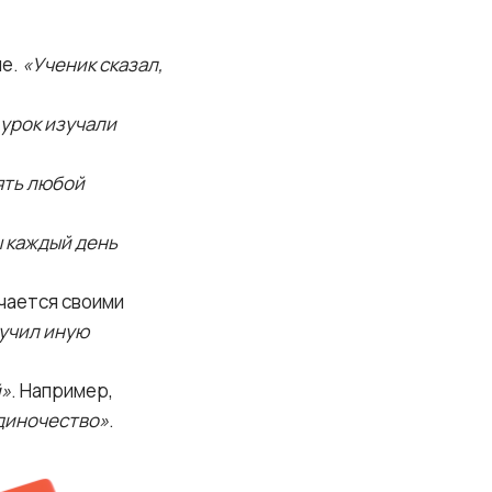
ие.
«Ученик сказал,
 урок изучали
ять любой
 каждый день
ичается своими
учил иную
й»
. Например,
одиночество»
.