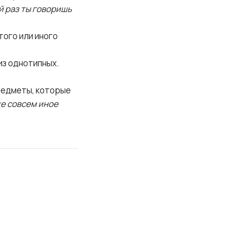
 раз ты говоришь
того или иного
из однотипных.
предметы, которые
е совсем иное