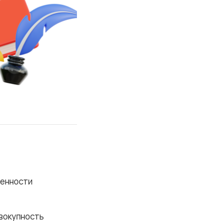
бенности
овокупность