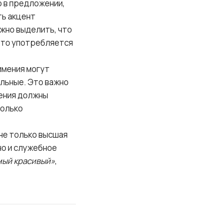
о в предложении,
ть акцент
нужно выделить, что
 то употребляется
мения могут
ельные. Это важно
ения должны
только
не только высшая
 но и служебное
мый красивый»
,