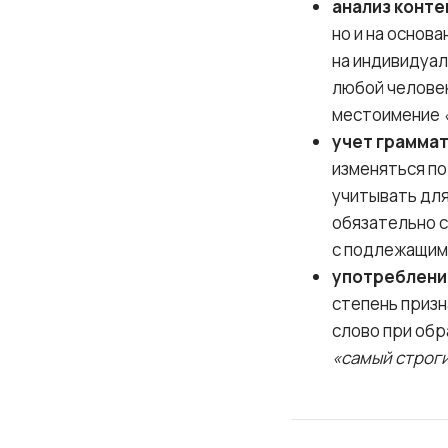
анализ конте
но и на основ
на индивидуа
любой челове
местоимение
учет грамма
изменяться по
учитывать дл
обязательно с
с подлежащим 
употреблени
степень призн
слово при обр
«самый строг