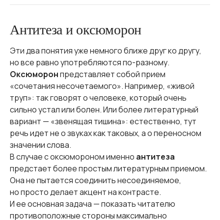
Антитеза и оксюморон
Эти два понятия уже немного ближе друг ко другу,
но все равно употребляются по-разному.
Оксюморон
представляет собой прием
«сочетания несочетаемого». Например, «живой
труп»: так говорят о человеке, который очень
сильно устал или болен. Или более литературный
вариант — «звенящая тишина»: естественно, тут
речь идет не о звуках как таковых, а о переносном
значении слова.
В случае с оксюмороном именно
антитеза
предстает более простым литературным приемом.
Она не пытается соединить несоединяемое,
но просто делает акцент на контрасте.
И ее основная задача — показать читателю
противоположные стороны максимально