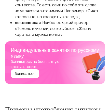
контексте. То есть сами по себе эти слова
не являются антонимами. Например, «Сиять
как солнце, но холодить, как лед»;
лексическая
. Наиболее яркий пример:
«Тяжело в учении, легко в бою», «Жизнь
коротка, а музыка вечна».
Индивидуальные занятия по русскому
языку
Запишитесь на бесплатную
консультацию!
Записаться
Примеры употребления антитезы