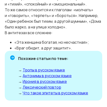
и «тихий», «спокойный» и «эмоциональный».
То же самое относится и к глаголам: «молчать»
и «говорить», «терпеть» и «бороться». Например,
«Один ребенок был тихим, а другой шумным», «Дома
было жарко, а на улице холодно».
В антитезах все сложнее:
«Эта женщина богатая, но несчастная»;
«Враг обидит, а друг защитит».
Похожие статьи по теме:
→
Тропы в русском языке
→
Антонимы в русском языке
→
Ирония в русском языке
→
Лексический повтор
→
Что такое эпитеты в русском языке