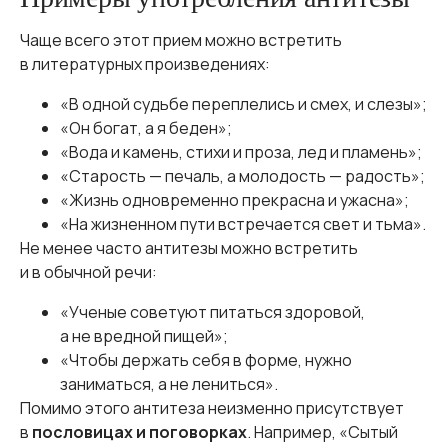
Чаще всего этот прием можно встретить
в литературных произведениях:
«В одной судьбе переплелись и смех, и слезы»;
«Он богат, а я беден»;
«Вода и камень, стихи и проза, лед и пламень»;
«Старость — печаль, а молодость — радость»;
«Жизнь одновременно прекрасна и ужасна»;
«На жизненном пути встречается свет и тьма».
Не менее часто антитезы можно встретить
и в обычной речи:
«Ученые советуют питаться здоровой,
а не вредной пищей»;
«Чтобы держать себя в форме, нужно
заниматься, а не лениться».
Помимо этого антитеза неизменно присутствует
в
пословицах и поговорках
. Например, «Сытый