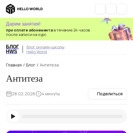
Дарим занятия!
при оплате абонемента
в течение 24 часов
после записи на курс
БЛОГ
блог онлайн-школы
HWS
Hello World
Главная
/
Блог
/
Антитеза
Антитеза
28.02.2026
4 минуты
Поделиться