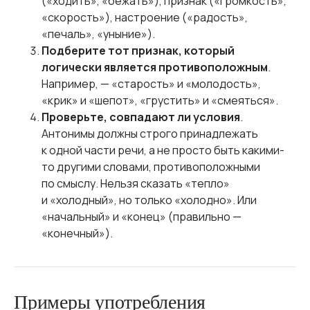
(«ходить», «бежать»), признак («громкость»,
«скорость»), настроение («радость»,
«печаль», «уныние»).
Подберите тот признак, который
логически является противоположным
.
Например, — «старость» и «молодость»,
«крик» и «шепот», «грустить» и «смеяться».
Проверьте, совпадают ли условия
.
Антонимы должны строго принадлежать
к одной части речи, а не просто быть какими-
то другими словами, противоположными
по смыслу. Нельзя сказать «тепло»
и «холодный», но только «холодно». Или
«начальный» и «конец» (правильно —
«конечный»).
Примеры употребления