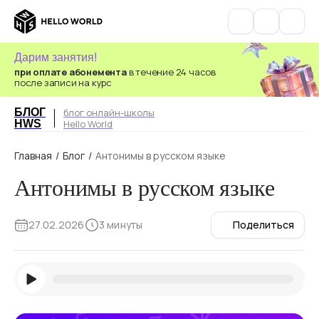
Дарим занятия!
при оплате абонемента
в течение 24 часов
после записи на курс
БЛОГ
блог онлайн-школы
HWS
Hello World
Главная
/
Блог
/
Антонимы в русском языке
Антонимы в русском языке
27.02.2026
3 минуты
Поделиться