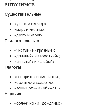
антонимов
Существительные:
«утро» и «вечер»;
«мир» и «война»;
«друг» и «враг».
Прилагательные:
«чистый» и «грязный»;
«длинный» и «короткий»;
«сильный» и «слабый».
Глаголы:
«говорить» и «молчать»;
«бежать» и «сидеть»;
«защищать» и «обижать».
Наречия:
«солнечно» и «дождливо»;