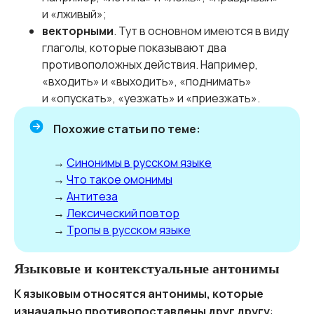
и «лживый»;
векторными
. Тут в основном имеются в виду
глаголы, которые показывают два
противоположных действия. Например,
«входить» и «выходить», «поднимать»
и «опускать», «уезжать» и «приезжать».
Похожие статьи по теме:
→
Синонимы в русском языке
→
Что такое омонимы
→
Антитеза
→
Лексический повтор
→
Тропы в русском языке
Языковые и контекстуальные антонимы
К языковым относятся антонимы, которые
изначально противопоставлены друг другу
: