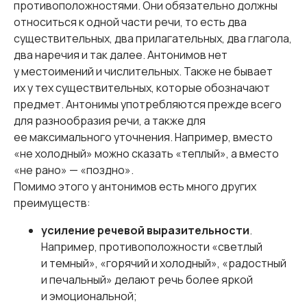
противоположностями. Они обязательно должны
относиться к одной части речи, то есть два
существительных, два прилагательных, два глагола,
два наречия и так далее. Антонимов нет
у местоимений и числительных. Также не бывает
их у тех существительных, которые обозначают
предмет. Антонимы употребляются прежде всего
для разнообразия речи, а также для
ее максимального уточнения. Например, вместо
«не холодный» можно сказать «теплый», а вместо
«не рано» — «поздно».
Помимо этого у антонимов есть много других
преимуществ:
усиление речевой выразительности
.
Например, противоположности «светлый
и темный», «горячий и холодный», «радостный
и печальный» делают речь более яркой
и эмоциональной;