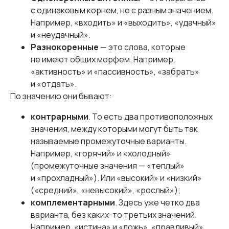
с одинаковым корнем, но с разным значением.
Например, «входить» и «выходить», «удачный»
и «неудачный».
Разнокоренные
— это слова, которые
не имеют общих морфем. Например,
«активность» и «пассивность», «забрать»
и «отдать».
По значению они бывают:
контрарными
. То есть два противоположных
значения, между которыми могут быть так
называемые промежуточные варианты.
Например, «горячий» и «холодный»
(промежуточные значения — «теплый»
и «прохладный»). Или «высокий» и «низкий»
(«средний», «невысокий», «рослый»);
комплементарными
. Здесь уже четко два
варианта, без каких-то третьих значений.
Например, «истина» и «ложь», «правдивый»