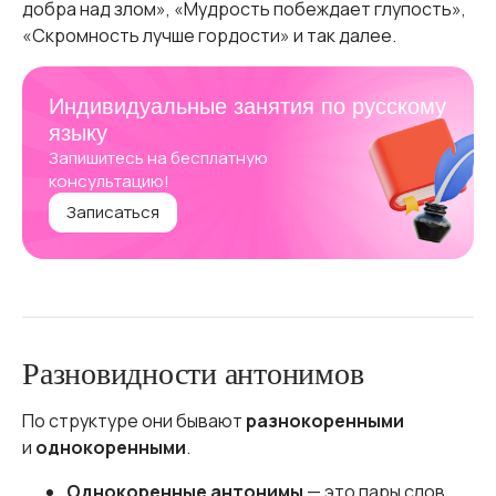
добра над злом», «Мудрость побеждает глупость»,
«Скромность лучше гордости» и так далее.
Индивидуальные занятия по русскому
языку
Запишитесь на бесплатную
консультацию!
Записаться
Разновидности антонимов
По структуре они бывают
разнокоренными
и
однокоренными
.
Однокоренные антонимы
— это пары слов