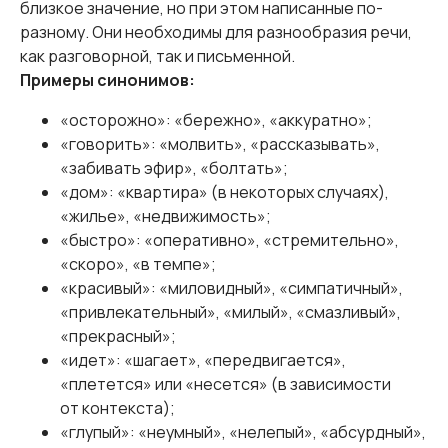
близкое значение, но при этом написанные по-
разному. Они необходимы для разнообразия речи,
как разговорной, так и письменной.
Примеры синонимов:
«осторожно»: «бережно», «аккуратно»;
«говорить»: «молвить», «рассказывать»,
«забивать эфир», «болтать»;
«дом»: «квартира» (в некоторых случаях),
«жилье», «недвижимость»;
«быстро»: «оперативно», «стремительно»,
«скоро», «в темпе»;
«красивый»: «миловидный», «симпатичный»,
«привлекательный», «милый», «смазливый»,
«прекрасный»;
«идет»: «шагает», «передвигается»,
«плетется» или «несется» (в зависимости
от контекста);
«глупый»: «неумный», «нелепый», «абсурдный»,