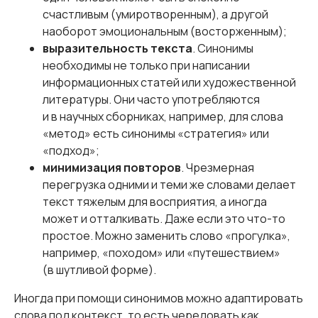
счастливым (умиротворенным), а другой
наоборот эмоциональным (восторженным);
выразительность текста
. Синонимы
необходимы не только при написании
информационных статей или художественной
литературы. Они часто употребляются
и в научных сборниках, например, для слова
«метод» есть синонимы «стратегия» или
«подход»;
минимизация повторов
. Чрезмерная
перегрузка одними и теми же словами делает
текст тяжелым для восприятия, а иногда
может и отталкивать. Даже если это что-то
простое. Можно заменить слово «прогулка»,
например, «походом» или «путешествием»
(в шутливой форме).
Иногда при помощи синонимов можно адаптировать
слова под контекст, то есть чередовать как