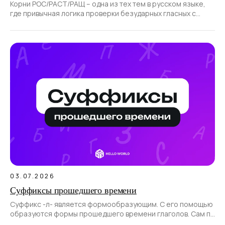
Корни РОС/РАСТ/РАЩ – одна из тех тем в русском языке,
где привычная логика проверки безударных гласных с
помощью ударения не работает.
03.07.2026
Суффиксы прошедшего времени
Суффикс -л- является формообразующим. С его помощью
образуются формы прошедшего времени глаголов. Сам по
себе суффикс не образует новые слова