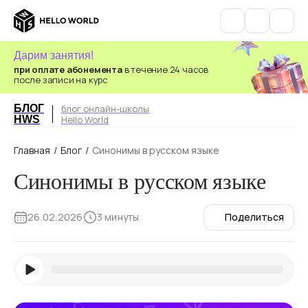
Дарим занятия!
при оплате абонемента
в течение 24 часов
после записи на курс
БЛОГ
блог онлайн-школы
HWS
Hello World
Главная
/
Блог
/
Синонимы в русском языке
Синонимы в русском языке
26.02.2026
3 минуты
Поделиться