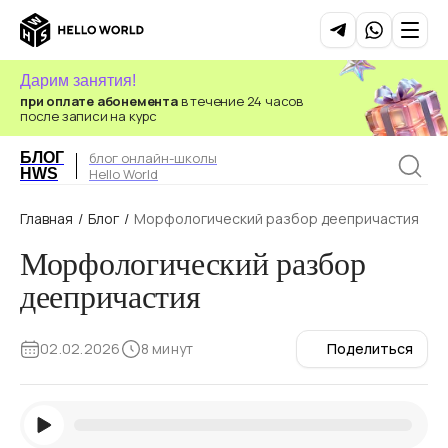
Дарим занятия!
при оплате абонемента
в течение 24 часов
после записи на курс
БЛОГ
блог онлайн-школы
HWS
Hello World
Главная
/
Блог
/
Морфологический разбор деепричастия
Морфологический разбор
деепричастия
02.02.2026
8 минут
Поделиться