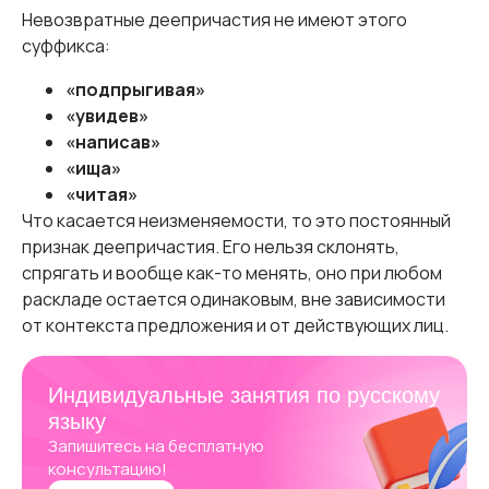
Невозвратные деепричастия не имеют этого
суффикса:
«подпрыгивая»
«увидев»
«написав»
«ища»
«читая»
Что касается неизменяемости, то это постоянный
признак деепричастия. Его нельзя склонять,
спрягать и вообще как-то менять, оно при любом
раскладе остается одинаковым, вне зависимости
от контекста предложения и от действующих лиц.
Индивидуальные занятия по русскому
языку
Запишитесь на бесплатную
консультацию!