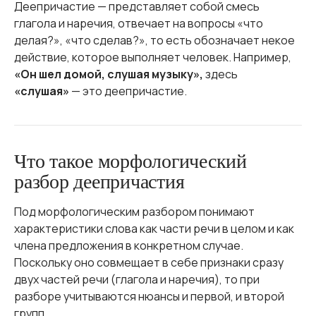
Деепричастие — представляет собой смесь
глагола и наречия, отвечает на вопросы «что
делая?», «что сделав?», то есть обозначает некое
действие, которое выполняет человек. Например,
«Он шел домой, слушая музыку»,
здесь
«слушая»
— это деепричастие.
Что такое морфологический
разбор деепричастия
Под морфологическим разбором понимают
характеристики слова как части речи в целом и как
члена предложения в конкретном случае.
Поскольку оно совмещает в себе признаки сразу
двух частей речи (глагола и наречия), то при
разборе учитываются нюансы и первой, и второй
групп.