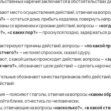
льственных наречий заключается в обстоятельствах д
вают место осуществления действий, отвечая на вопр
а?»
— остаться дома, прибыть издалека, повернуть напр
заны со временем и сроками действий, вопросы —
«когд
?», «с каких пор?»
— проснулся поздно, задержаться д
рактеризуют причины действий, вопросы —
«по какой п
отчего?»
— не понял спросонок, сказал сдуру;
ают, с какой целью происходит действие, вопросы —
«з
я чего?»
, обозначают цели действий — сделать нарочно
ельные обозначают качества признаков либо действий,
йствий:
ия — поясняют глаголы, отвечая на вопросы
«каким обр
дойти ближе, отнестись по-человечески;
ы, отвечающие на вопросы
«насколько?», «в какой ст