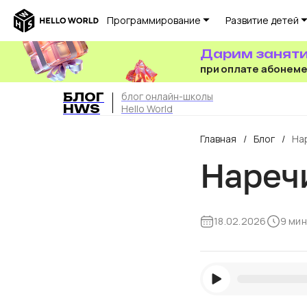
Программирование
Развитие детей
Дарим заняти
при оплате абонем
БЛОГ
блог онлайн-школы
HWS
Hello World
Главная
/
Блог
/
На
Наречи
18.02.2026
9 мин