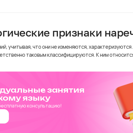
гические признаки наре
ий, учитывая, что они не изменяются, характеризуются
ветственно таковым классифицируются. К ним относится
дуальные занятия
кому языку
бесплатную консультацию!