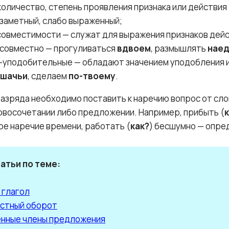
количество, степень проявления признака или действия
 заметный, слабо выраженный;
совместимости — служат для выражения признаков дей
совместно — прогуливаться
вдвоем
, размышлять
нае
-уподобительные — обладают значением уподобления и
ошачьи
, сделаем
по-твоему
.
азряда необходимо поставить к наречию вопрос от сло
ловосочетании либо предложении. Например, прибыть (
е наречие времени, работать (
как?
) бесшумно — опр
атьи по теме:
 глагол
стный оборот
нные члены предложения