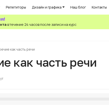
Репетиторы
Дизайн и графика
Наш блог
Контакты
я!
ента
в течение 24 часов после записи на курс
речие как часть речи
е как часть речи
ут