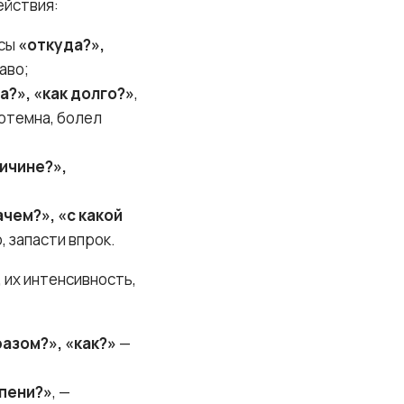
ействия:
осы
«откуда?»,
аво;
а?», «как долго?»
,
отемна, болел
ричине?»,
ачем?», «с какой
, запасти впрок.
 их интенсивность,
азом?», «как?»
—
епени?»
, —