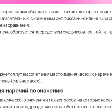
теристиками обладают лишь те из них, которых проис
илагательных, с конечными суффиксами -о или -е. Они 
ени сравнения.
ень образуется посредством суффиксов -ее, -ей, -е, -
зуется путем сочетания местоимения «всех» с наречи
пень (сильнее всех).
я наречий по значению
лексического значения и тех вопросов, на которые наре
ачению они подразделяются на обстоятельственные и