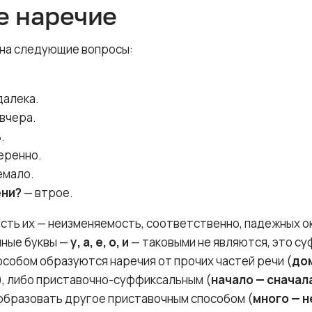
е наречие
на следующие вопросы:
далека.
вчера.
.
еренно.
емало.
ени?
— втрое.
сть их — неизменяемость, соответственно, падежных ок
чные буквы —
у, а, е, о, и
— таковыми не являются, это с
собом образуются наречия от прочих частей речи (
дом
), либо приставочно-суффиксальным (
начало — сначал
образовать другое приставочным способом (
много — 