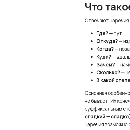
Что тако
Отвечают наречия 
Где?
— тут.
Откуда?
— из
Когда?
— поза
Куда?
— вдаль
Зачем?
— нам
Сколько?
— н
В какой степ
Основная особенно
не бывает. Их коне
суффиксальным спо
сладкий — сладко
наречия возможно 