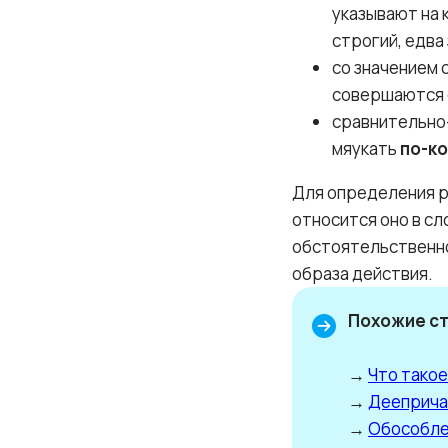
указывают на 
строгий, едва
со значением 
совершаются 
сравнительно
мяукать
по-к
Для определения р
относится оно в с
обстоятельственно
образа действия.
Похожие ст
→
Что такое
→
Дееприча
→
Обособле