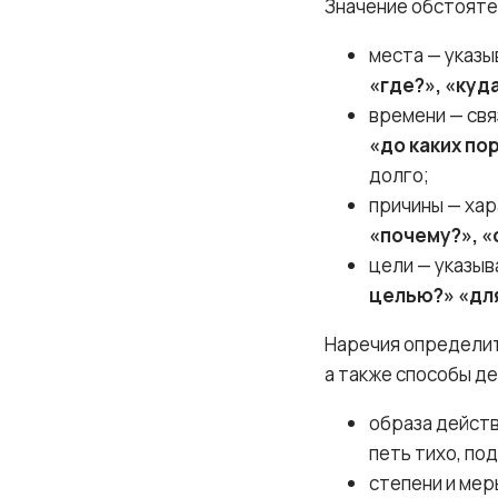
Значение обстояте
места — указы
«где?», «куд
времени — свя
«до каких пор
долго;
причины — ха
«почему?», «
цели — указыв
целью?» «дл
Наречия определит
а также способы де
образа действ
петь тихо, по
степени и мер