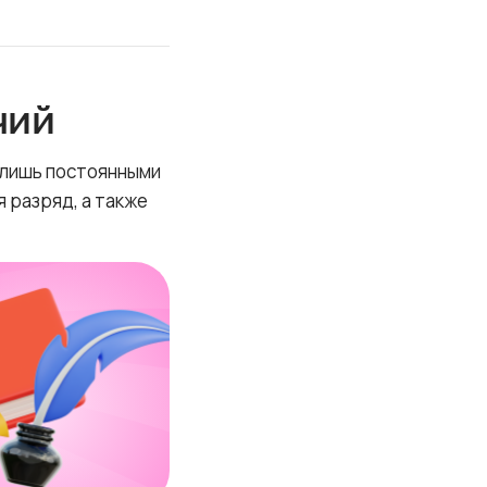
чий
 лишь постоянными
 разряд, а также