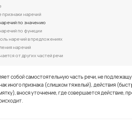
е
 признаки наречий
наречий по значению
наречий по функции
оль наречий в предложениях
ления наречий
чается от других частей речи
яет собой самостоятельную часть речи, не подлежащу
ак иного признака (слишком тяжелый), действия (быст
ятку), внося уточнение, где совершается действие, пр
роисходит.