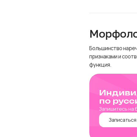
Морфоло
Большинство нареч
признаками и соот
функция.
Индиви
по русс
Запишитесь на 
Записаться