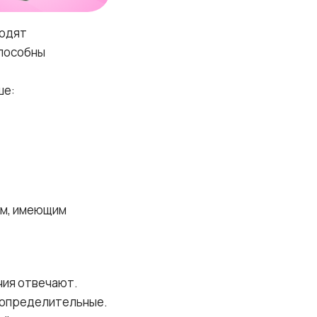
ходят
способны
ше:
ем, имеющим
чия отвечают.
 определительные.