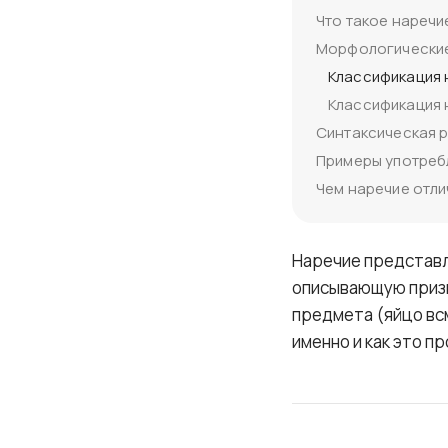
Что такое наречи
Морфологические
Классификация 
Классификация 
Синтаксическая р
Примеры употреб
Чем наречие отли
Наречие представл
описывающую призн
предмета (яйцо всм
именно и как это п