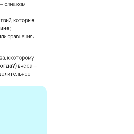
 — слишком
ствий, которые
дине
;
ли сравнения:
ва, к которому
когда?
) вчера —
еделительное