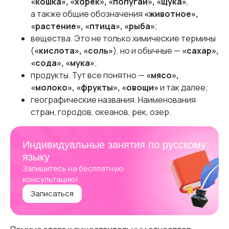
«кошка», «хорек», «попугай», «щука»
,
а также общие обозначения
«животное»,
«растение», «птица», «рыба»
;
вещества. Это не только химические термины
(
«кислота», «соль»
), но и обычные —
«сахар»,
«сода», «мука»
;
продукты. Тут все понятно —
«мясо»,
«молоко», «фрукты», «овощи»
и так далее;
географические названия. Наименования
стран, городов, океанов, рек, озер.
Индивидуальные занятия по русскому
языку
Запишитесь на бесплатную
консультацию!
Записаться