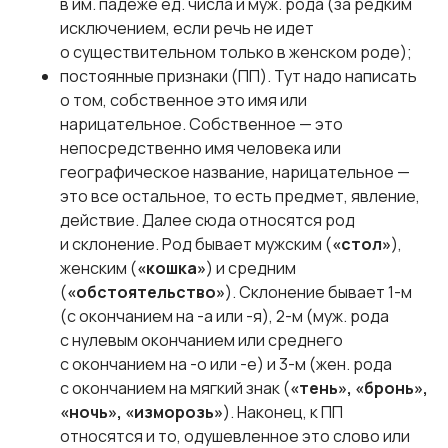
в им. падеже ед. числа и муж. рода (за редким
исключением, если речь не идет
о существительном только в женском роде);
постоянные признаки (ПП). Тут надо написать
о том, собственное это имя или
нарицательное. Собственное — это
непосредственно имя человека или
географическое название, нарицательное —
это все остальное, то есть предмет, явление,
действие. Далее сюда относятся род
и склонение. Род бывает мужским (
«стол»
),
женским (
«кошка»
) и средним
(
«обстоятельство»
). Склонение бывает 1-м
(с окончанием на -а или -я), 2-м (муж. рода
с нулевым окончанием или среднего
с окончанием на -о или -е) и 3-м (жен. рода
с окончанием на мягкий знак (
«тень», «бронь»,
«ночь», «изморозь»
). Наконец, к ПП
относятся и то, одушевленное это слово или