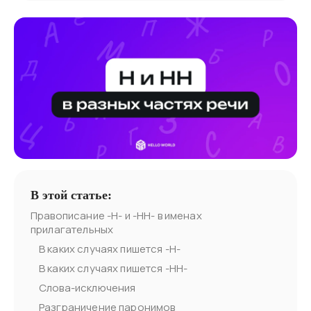
В этой статье:
Правописание -Н- и -НН- в именах
прилагательных
В каких случаях пишется -Н-
В каких случаях пишется -НН-
Слова-исключения
Разграничение паронимов