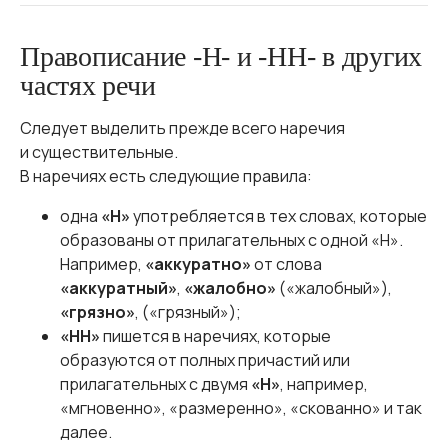
Правописание -Н- и -НН- в других
частях речи
Следует выделить прежде всего наречия
и существительные.
В наречиях есть следующие правила:
одна
«Н»
употребляется в тех словах, которые
образованы от прилагательных с одной «Н».
Например,
«аккуратно»
от слова
«аккуратный»
,
«жалобно»
(«жалобный»),
«грязно»
, («грязный»);
«НН»
пишется в наречиях, которые
образуются от полных причастий или
прилагательных с двумя
«Н»
, например,
«мгновенно», «размеренно», «скованно» и так
далее.