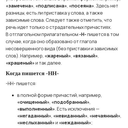
«замечена»
,
«подписана»
,
«посеяна»
. Здесь нет
разницы, есть ли приставка у слова, а также
зависимые слова. Следует также отметить, что
речь идет только о страдательных причастиях.
В отглагольном прилагательном
-Н-
пишется в том
случае, когда оно образовано от глагола
несовершенного вида (без приставки и зависимых
слов). Например,
«жареный»
,
«вязаный»
,
«крашеный»
и так далее.
Когда пишется -НН-
-НН- пишется:
в полной форме причастий, например,
«очищенный»
,
«подобранный»
,
«выполненный»
. Есть исключения —
«негаданный»
,
«невиданный»
,
«нечаянный»
,
«неслыханный»
и
«нежданный»
;