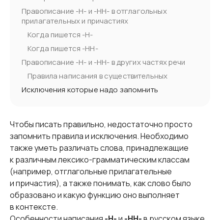
Правописание -Н- и -НН- в отглагольных
прилагательных и причастиях
Когда пишется -Н-
Когда пишется -НН-
Правописание -Н- и -НН- в других частях речи
Правила написания в существительных
Исключения которые надо запомнить
Чтобы писать правильно, недостаточно просто
запомнить правила и исключения. Необходимо
также уметь различать слова, принадлежащие
к различным лексико-грамматическим классам
(например, отглагольные прилагательные
и причастия), а также понимать, как слово было
образовано и какую функцию оно выполняет
в контексте.
Особенности написания
-Н-
и
-НН-
в русском языке