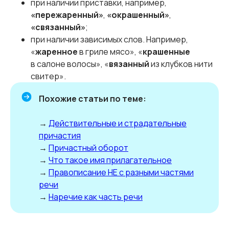
при наличии приставки, например,
«пережаренный»
,
«окрашенный»
,
«связанный»
;
при наличии зависимых слов. Например,
«
жаренное
в гриле мясо», «
крашенные
в салоне волосы», «
вязанный
из клубков нити
свитер».
Похожие статьи по теме:
→
Действительные и страдательные
причастия
→
Причастный оборот
→
Что такое имя прилагательное
→
Правописание НЕ с разными частями
речи
→
Наречие как часть речи