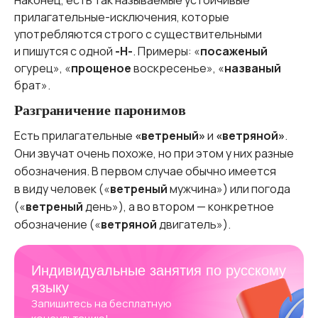
Наконец, есть так называемые устойчивые
прилагательные-исключения, которые
употребляются строго с существительными
и пишутся с одной
-Н-
. Примеры: «
посаженый
огурец», «
прощеное
воскресенье», «
названый
брат».
Разграничение паронимов
Есть прилагательные
«ветреный»
и
«ветряной»
.
Они звучат очень похоже, но при этом у них разные
обозначения. В первом случае обычно имеется
в виду человек («
ветреный
мужчина») или погода
(«
ветреный
день»), а во втором — конкретное
обозначение («
ветряной
двигатель»).
Индивидуальные занятия по русскому
языку
Запишитесь на бесплатную