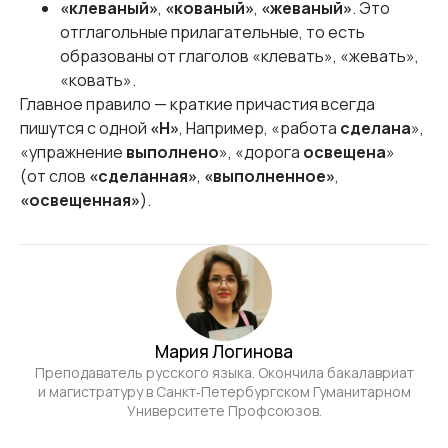
«клеваный»
,
«кованый»
,
«жеваный»
. Это
отглагольные прилагательные, то есть
образованы от глаголов «клевать», «жевать»,
«ковать».
Главное правило — краткие причастия всегда
пишутся с одной
«Н»
, Например, «работа
сделана
»,
«упражнение
выполнено
», «дорога
освещена
»
(от слов
«сделанная»
,
«выполненное»
,
«освещенная»
).
Мария Логинова
Преподаватель русского языка. Окончила бакалавриат
и магистратуру в Санкт‑Петербургском Гуманитарном
Университете Профсоюзов.