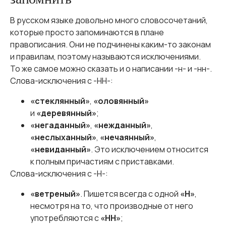
В русском языке довольно много словосочетаний,
которые просто запоминаются в плане
правописания. Они не подчинены каким-то законам
и правилам, поэтому называются исключениями.
То же самое можно сказать и о написании -н- и -нн-.
Слова-исключения с -НН-:
«стеклянный»
,
«оловянный»
и
«деревянный»
;
«негаданный»
,
«нежданный»
,
«неслыханный»
,
«нечаянный»
,
«невиданный»
. Это исключением относится
к полным причастиям с приставками.
Слова-исключения с -Н-:
«ветреный»
. Пишется всегда с одной
«Н»
,
несмотря на то, что производные от него
употребляются с
«НН»
;