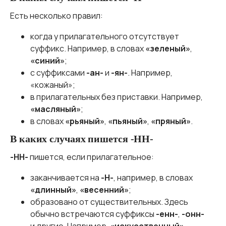
Есть несколько правил:
когда у прилагательного отсутствует
суффикс. Например, в словах
«зеленый»
,
«синий»
;
с суффиксами
-ан-
и
-ян-
. Например,
«кожаный»;
в прилагательных без приставки. Например,
«масляный»
;
в словах
«рьяный»
,
«пьяный»
,
«пряный»
.
В каких случаях пишется -НН-
-НН-
пишется, если прилагательное:
заканчивается на
-Н-
, например, в словах
«длинный»
,
«весенний»
;
образовано от существительных. Здесь
обычно встречаются суффиксы
-енн-
,
-онн-