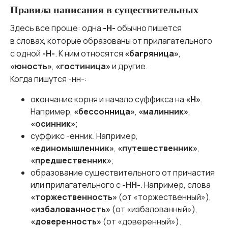
Правила написания в существительных
Здесь все проще: одна
-Н-
обычно пишется
в словах, которые образованы от прилагательного
с одной
-Н-
. К ним относятся
«багряница»
,
«юность»
,
«гостиница»
и другие.
Когда пишутся -нн-:
окончание корня и начало суффикса на
«Н»
.
Например,
«бессонница»
,
«малинник»
,
«осинник»
;
суффикс -енник. Например,
«единомышленник»
,
«путешественник»
,
«предшественник»
;
образование существительного от причастия
или прилагательного с
-НН-
. Например, слова
«торжественность»
(от «торжественный»),
«избалованность»
(от «избалованный»),
«доверенность»
(от «доверенный»).