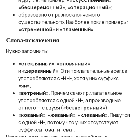
и другие. Например,
«искусственный»
,
«бесцеремонный»
,
«операционный»
;
образовано от разносклоняемого
существительного. Наиболее яркие примеры:
«стременной»
и
«пламенный»
.
Слова-исключения
Нужно запомнить:
«стеклянный»
,
«оловянный»
и
«деревянный»
. Эти прилагательные всегда
употребляются с
-НН-
, хотя у них суффикс
«ян»
;
«ветреный»
. Причем само прилагательное
употребляется с одной
-Н-
, а производные
от него — с двумя (
«безветренный»
);
«кованый»
,
«жеваный»
,
«клеваный»
. Пишутся
с одной
-Н-
, потому что у них отсутствуют
суффиксы
-ова-
и
-ева-
.