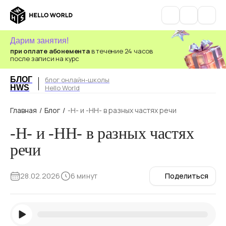
Дарим занятия!
при оплате абонемента
в течение 24 часов
после записи на курс
БЛОГ
блог онлайн-школы
HWS
Hello World
Главная
/
Блог
/
-Н- и -НН- в разных частях речи
-Н- и -НН- в разных частях
речи
28.02.2026
6 минут
Поделиться