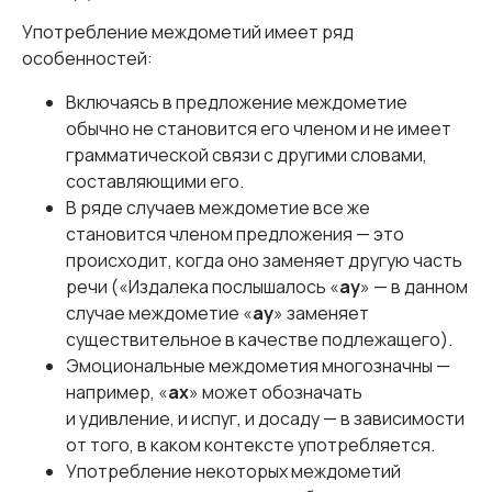
Употребление междометий имеет ряд
особенностей:
Включаясь в предложение междометие
обычно не становится его членом и не имеет
грамматической связи с другими словами,
составляющими его.
В ряде случаев междометие все же
становится членом предложения — это
происходит, когда оно заменяет другую часть
речи («Издалека послышалось «
ау
» — в данном
случае междометие «
ау
» заменяет
существительное в качестве подлежащего).
Эмоциональные междометия многозначны —
например, «
ах
» может обозначать
и удивление, и испуг, и досаду — в зависимости
от того, в каком контексте употребляется.
Употребление некоторых междометий