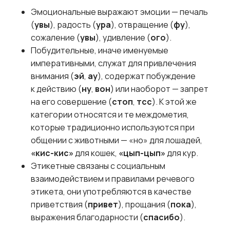
Эмоциональные выражают эмоции — печаль
(
увы
), радость (
ура
), отвращение (
фу
),
сожаление (
увы
), удивление (
ого
).
Побудительные, иначе именуемые
императивными, служат для привлечения
внимания (
эй
,
ау
), содержат побуждение
к действию (
ну
,
вон
) или наоборот — запрет
на его совершение (
стоп
,
тсс
). К этой же
категории относятся и те междометия,
которые традиционно используются при
общении с животными — «но» для лошадей,
«кис-кис»
для кошек,
«цып-цып»
для кур.
Этикетные связаны с социальным
взаимодействием и правилами речевого
этикета, они употребляются в качестве
приветствия (
привет
), прощания (
пока
),
выражения благодарности (
спасибо
).