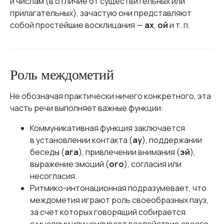
и числам (в отличие от существительных или
прилагательных), зачастую они представляют
собой простейшие восклицания —
ах
,
ой
и т. п.
Роль междометий
Не обозначая практически ничего конкретного, эта
часть речи выполняет важные функции:
Коммуникативная функция заключается
в установлении контакта (
ау
), поддержании
беседы (
ага
), привлечении внимания (
эй
),
выражение эмоций (
ого
), согласия или
несогласия.
Ритмико-интонационная подразумевает, что
междометия играют роль своеобразных пауз,
за счет которых говорящий собирается