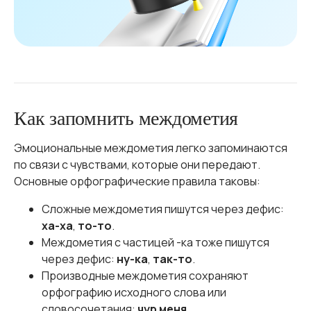
Как запомнить междометия
Эмоциональные междометия легко запоминаются
по связи с чувствами, которые они передают.
Основные орфографические правила таковы:
Сложные междометия пишутся через дефис:
ха-ха
,
то-то
.
Междометия с частицей -ка тоже пишутся
через дефис:
ну-ка
,
так-то
.
Производные междометия сохраняют
орфографию исходного слова или
словосочетания:
чур меня
.