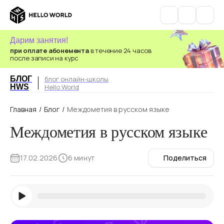
Дарим занятия!
при оплате абонемента
в течение 24 часов
после записи на курс
БЛОГ
блог онлайн-школы
HWS
Hello World
Главная
/
Блог
/
Междометия в русском языке
Междометия в русском языке
17.02.2026
6 минут
Поделиться