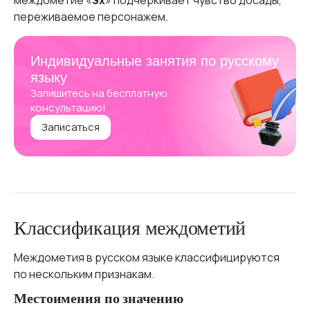
междометие «
эх
» подчеркивает чувство досады,
переживаемое персонажем.
Индивидуальные занятия по русскому
языку
Запишитесь на бесплатную
консультацию!
Записаться
Классификация междометий
Междометия в русском языке классифицируются
по нескольким признакам.
Местоимения по значению