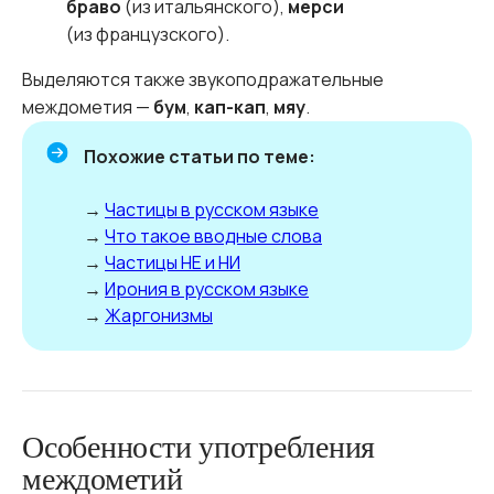
браво
(из итальянского),
мерси
(из французского).
Выделяются также звукоподражательные
междометия —
бум
,
кап-кап
,
мяу
.
Похожие статьи по теме:
→
Частицы в русском языке
→
Что такое вводные слова
→
Частицы НЕ и НИ
→
Ирония в русском языке
→
Жаргонизмы
Особенности употребления
междометий