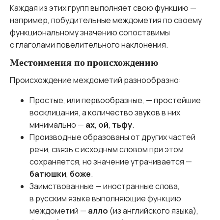
Каждая из этих групп выполняет свою функцию —
например, побудительные междометия по своему
функциональному значению сопоставимы
с глаголами повелительного наклонения.
Местоимения по происхождению
Происхождение междометий разнообразно:
Простые, или первообразные, — простейшие
восклицания, а количество звуков в них
минимально —
ах
,
ой
,
тьфу
.
Производные образованы от других частей
речи, связь с исходным словом при этом
сохраняется, но значение утрачивается —
батюшки
,
боже
.
Заимствованные — иностранные слова,
в русским языке выполняющие функцию
междометий —
алло
(из английского языка),