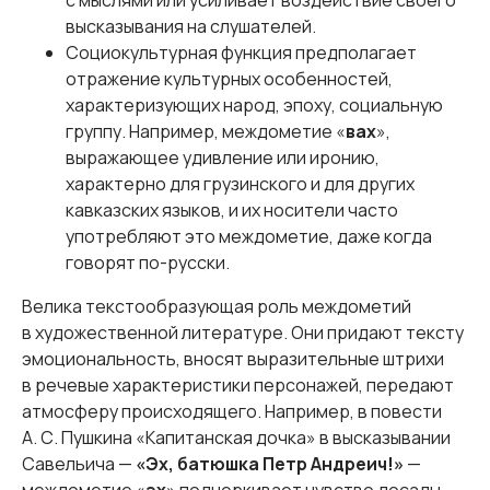
с мыслями или усиливает воздействие своего
высказывания на слушателей.
Социокультурная функция предполагает
отражение культурных особенностей,
характеризующих народ, эпоху, социальную
группу. Например, междометие «
вах
»,
выражающее удивление или иронию,
характерно для грузинского и для других
кавказских языков, и их носители часто
употребляют это междометие, даже когда
говорят по-русски.
Велика текстообразующая роль междометий
в художественной литературе. Они придают тексту
эмоциональность, вносят выразительные штрихи
в речевые характеристики персонажей, передают
атмосферу происходящего. Например, в повести
А. С. Пушкина «Капитанская дочка» в высказывании
Савельича —
«Эх, батюшка Петр Андреич!»
—