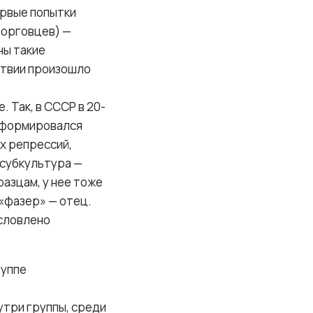
ервые попытки
торговцев) —
ны такие
дствии произошло
 Так, в СССР в 20-
о формировался
их репрессий,
 субкультура —
азцам, у нее тоже
«фазер» — отец.
условлено
руппе
утри группы, среди