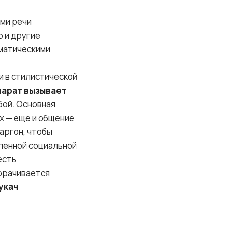
ями речи
о и другие
матическими
и в стилистической
парат вызывает
бой. Основная
х — еще и общение
аргон, чтобы
ленной социальной
есть
ворачивается
укач