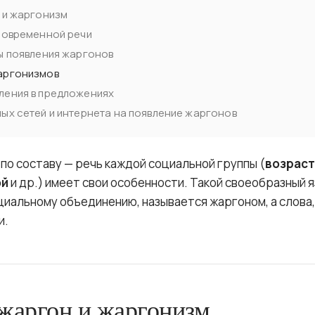
 и жаргонизм
современной речи
ы появления жаргонов
аргонизмов
ления в предложениях
ых сетей и интернета на появление жаргонов
по составу — речь каждой социальной группы (
возрас
ой
и др.) имеет свои особенности. Такой своеобразный я
иальному объединению, называется жаргоном, а слова
и.
 жаргон и жаргонизм