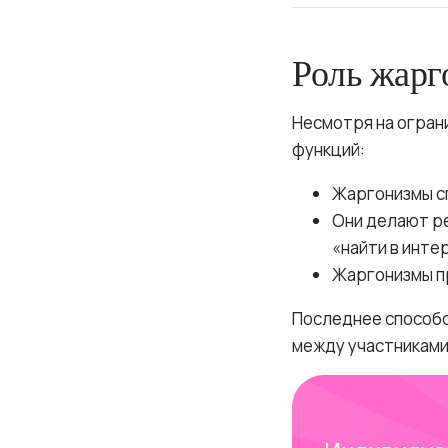
Роль жарг
Несмотря на огран
функций:
Жаргонизмы с
Они делают ре
«найти в инте
Жаргонизмы п
Последнее способс
между участниками