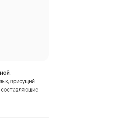
тной
,
зык, присущий
, составляющие