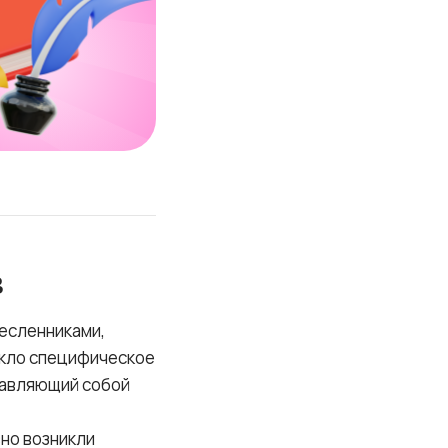
в
есленниками,
икло специфическое
тавляющий собой
вно возникли