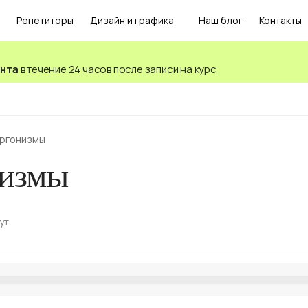
Репетиторы
Дизайн и графика
Наш блог
Контакты
ента
в течение 24 часов после записи на курс
ргонизмы
измы
ут