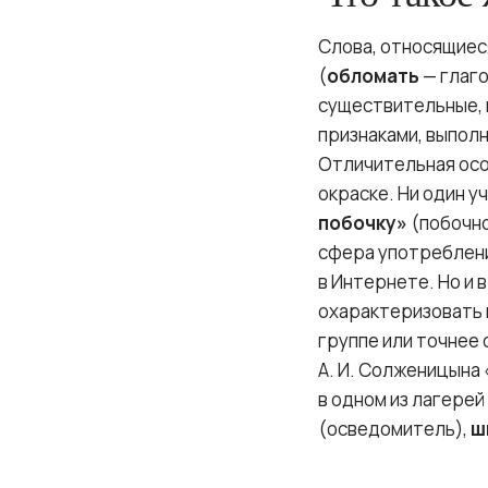
Слова, относящиес
(
обломать
— глаго
существительные, 
признаками, выпол
Отличительная осо
окраске. Ни один 
побочку»
(побочно
сфера употреблени
в Интернете. Но и
охарактеризовать 
группе или точнее
А. И. Солженицына
в одном из лагере
(осведомитель),
ш