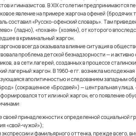
тов и гимназистов. В XIX столетии предпринимаются п
ыковое явление на примере жаргона офеней (бродячих 
 Даль составил «Русско-офенский словарь». Там приведе
лево» (ладно), «поханя» (хозяин), от которого впосле
шедшее в криминальный жаргон.
ргонов всегда оказывала влияние ситуация в обществе.
ествовала проблема детской безнадзорности — и активн
ков, а в сети лагерей, созданных в процессе сталинск
ий лагерный жаргон. В 1960-е гг. возникла молодежная
изующаяся аполитичностью и следованием западным обр
«брод» (сокращенное «Бродвей») — центральная улица, 
и формировался тот или иной жаргон, его появление об
ичинами:
е своей принадлежности к определенной социальной г
ия «свой-чужой»);
 экспрессии и фамильярного оттенка, прежде всего, вн