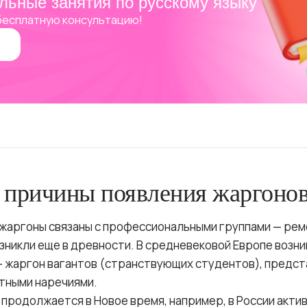
льные занятия по русскому языку
бесплатную консультацию!
 причины появления жаргоно
жаргоны связаны с профессиональными группами — рем
озникли еще в древности. В средневековой Европе возн
— жаргон вагантов (странствующих студентов), предс
стными наречиями.
продолжается в Новое время, например, в России акти