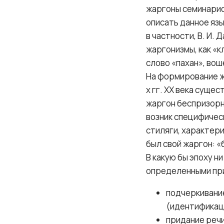
жаргоны семинарис
описать данное яз
в частности, В. И.
жаргонизмы, как «к
слово «пахан», во
На формирование жа
х гг. ХХ века сущ
жаргон беспризорни
возник специфическ
стиляги, характер
был свой жаргон: 
В какую бы эпоху н
определенными пр
подчеркивани
(идентификац
придание речи