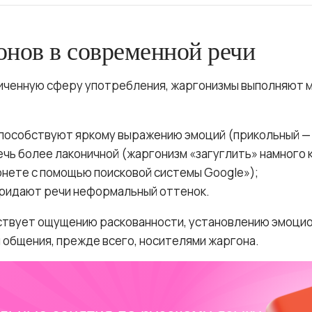
онов в современной речи
иченную сферу употребления, жаргонизмы выполняют 
пособствуют яркому выражению эмоций (прикольный — 
чь более лаконичной (жаргонизм «загуглить» намного 
рнете с помощью поисковой системы Google»);
ридают речи неформальный оттенок.
твует ощущению раскованности, установлению эмоцио
 общения, прежде всего, носителями жаргона.