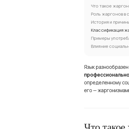
Что такое жаргон
Роль жаргонов в 
История и причин
Классификация ж
Примеры употреб
Влияние социальн
Язык разнообразен 
профессиональн
определенному соц
его — жаргонизмам
Что такое