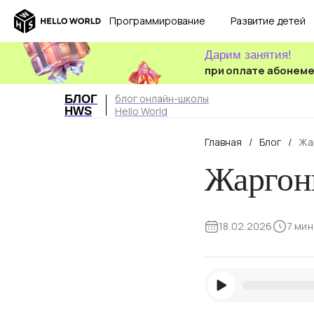
Программирование
Развитие детей
Дарим занятия!
при оплате абонем
блог онлайн-школы
БЛОГ
HWS
Hello World
Главная
/
Блог
/
Жа
Жаргон
18.02.2026
7 мин