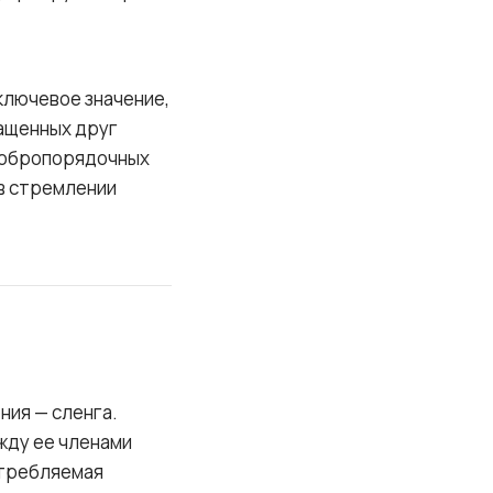
ключевое значение,
ращенных друг
 добропорядочных
 в стремлении
ния — сленга.
жду ее членами
отребляемая