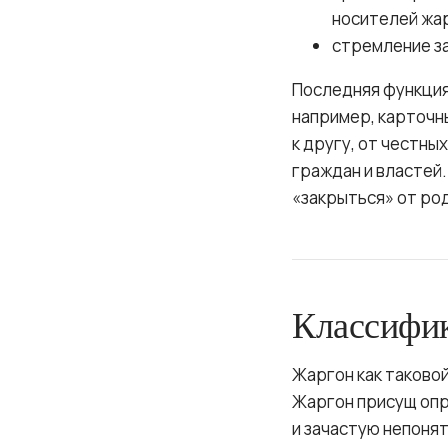
носителей жа
стремление з
Последняя функция
например, карточн
к другу, от честн
граждан и властей.
«закрыться» от ро
Классифи
Жаргон как таковой
Жаргон присущ опр
и зачастую непоня