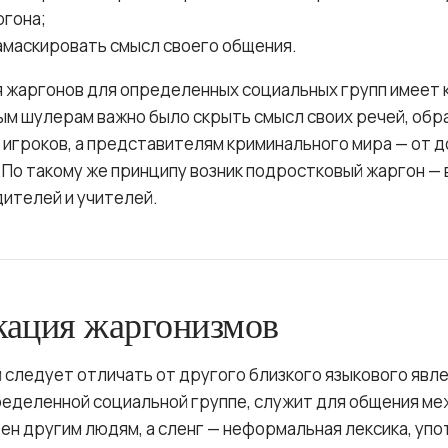
ргона;
амаскировать смысл своего общения.
 жаргонов для определенных социальных групп имеет 
ым шулерам важно было скрыть смысл своих речей, об
ых игроков, а представителям криминального мира — от
 По такому же принципу возник подростковый жаргон —
дителей и учителей.
кация жаргонизмов
 следует отличать от другого близкого языкового явле
еделенной социальной группе, служит для общения ме
тен другим людям, а сленг — неформальная лексика, уп