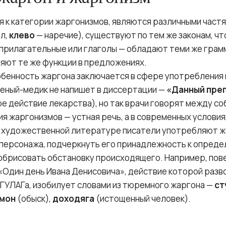
я к категории жаргонизмов, являются различными част
л,
клево
— наречие), существуют по тем же законам, чт
прилагательные или глаголы — обладают теми же грам
няют те же функции в предложениях.
бенность жаргона заключается в сфере употребления 
ученый-медик не напишет в диссертации —
«Данный пре
е действие лекарства), но так врачи говорят между со
я жаргонизмов — устная речь, а в современных условия
 в художественной литературе писатели употребляют ж
персонажа, подчеркнуть его принадлежность к опреде
 обрисовать обстановку происходящего. Например, пов
 «Один день Ивана Денисовича», действие которой раз
й ГУЛАГа, изобилует словами из тюремного жаргона —
ст
мон
(обыск),
доходяга
(истощенный человек).